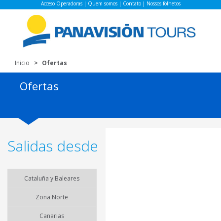
Acceso Operadoras
|
Quem somos
|
Contato
|
Nossos folhetos
Inicio
Ofertas
Ofertas
Salidas desde
Cataluña y Baleares
Zona Norte
Canarias