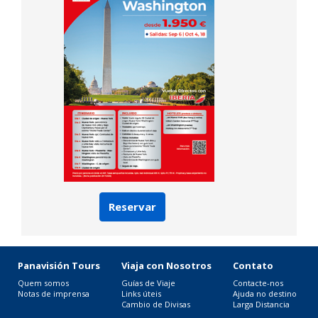
Reservar
Panavisión Tours
Viaja con Nosotros
Contato
Quem somos
Guías de Viaje
Contacte-nos
Notas de imprensa
Links úteis
Ajuda no destino
Cambio de Divisas
Larga Distancia