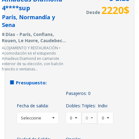
2220
$
4****sup
Desde
París, Normandía y
Sena
8 Días - París, Conflans,
Rouen, Le Havre, Caudebec...
ALOJAMIENTO Y RESTAURACIÓN •
Acomodación en el estupendo
Amadeus Diamond en camarote
exterior de su elección, con balcón
francés o ventanas...
Presupuesto:
Pasajeros:
0
Fecha de salida:
Dobles:
Triples:
Indiv:
Seleccione
0
0
0