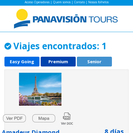
Acceso Operadoras
|
Quem somos
|
Contato
|
Nossos folhetos
Viajes encontrados: 1
Easy Going
Premium
Senior
8
días
Amadeus Diamond