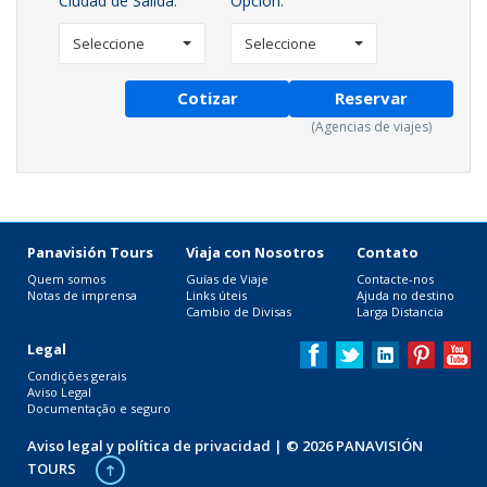
Ciudad de Salida:
Opción:
Seleccione
Seleccione
Cotizar
Reservar
(Agencias de viajes)
Panavisión Tours
Viaja con Nosotros
Contato
Quem somos
Guías de Viaje
Contacte-nos
Notas de imprensa
Links úteis
Ajuda no destino
Cambio de Divisas
Larga Distancia
Legal
Condições gerais
Aviso Legal
Documentação e seguro
Aviso legal y política de privacidad
| © 2026 PANAVISIÓN
TOURS