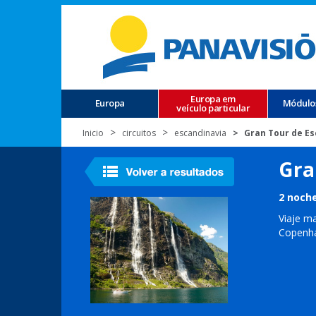
Europa em
Europa
Módulo
veículo particular
Inicio
circuitos
escandinavia
Gran Tour de Es
Gra
2 noche
Viaje ma
Copenh