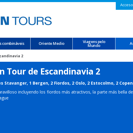
Acceso
Viagens pelo
s combináveis
Oriente Medio
A
Mundo
candinavia 2
n Tour de Escandinavia 2
s Stavanger, 1 Bergen, 2 Fiordos, 2 Oslo, 2 Estocolmo, 2 Cop
ravilloso incluyendo los fiordos más atractivos, la parte más bella 
ague