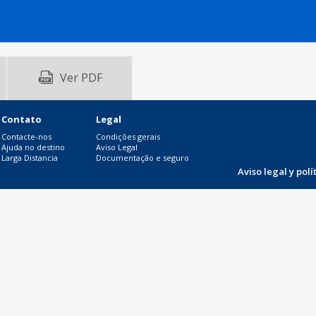
Ver PDF
Contato
Legal
Contacte-nos
Condições gerais
Ajuda no destino
Aviso Legal
Larga Distancia
Documentação e seguro
Aviso legal y pol