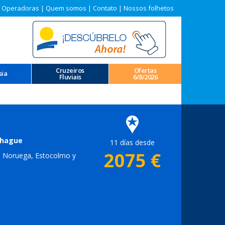
 Operadoras
|
Quem somos
|
Contato
|
Nossos folhetos
Cruzeiros
Ofertas
sia
Fluviais
6/8/2026
enhague
11 días desde
2075
€
de Noruega, Estocolmo y