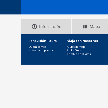
Información
Mapa
Panavisión Tours
Viaja con Nosotros
Quem somos
Guías de Viaje
Notas de imprensa
Links úteis
Cambio de Divisas