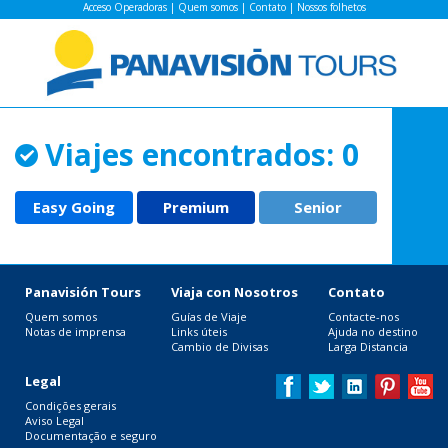
Acceso Operadoras
|
Quem somos
|
Contato
|
Nossos folhetos
Viajes encontrados: 0
Easy Going
Premium
Senior
Panavisión Tours
Viaja con Nosotros
Contato
Quem somos
Guías de Viaje
Contacte-nos
Notas de imprensa
Links úteis
Ajuda no destino
Cambio de Divisas
Larga Distancia
Legal
Condições gerais
Aviso Legal
Documentação e seguro