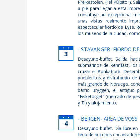
Preikestolen, ("el Púlpito"). 
a pie para llegar a esta imp
constituye un excepcional mi
unas vistas realmente impr
espectacular fiordo de Lyse. Re
los museos de la ciudad, como
- STAVANGER- FIORDO D
3
Desayuno-buffet. Salida hac
submarinos de Rennfast, los
cruzar el Bonkafjord. Desem
pueblecitos y disfrutando de 
más grande de Noruega, conoci
barrio Bryggen, el antiguo 
"Fisketorget" (mercado de pes
y TI) y alojamiento.
- BERGEN- AREA DE VOSS
4
Desayuno-buffet. Día libre en
llena de rincones encantadores