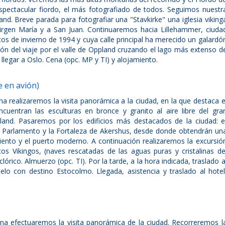
spectacular fiordo, el más fotografiado de todos. Seguimos nuestr
land. Breve parada para fotografiar una "Stavkirke" una iglesia viking
rgen María y a San Juan. Continuaremos hacia Lillehammer, ciuda
os de invierno de 1994 y cuya calle principal ha merecido un galardó
ión del viaje por el valle de Oppland cruzando el lago más extenso d
legar a Oslo. Cena (opc. MP y TI) y alojamiento.
 en avión)
a realizaremos la visita panorámica a la ciudad, en la que destaca e
cuentran las esculturas en bronce y granito al aire libre del gra
land. Pasaremos por los edificios más destacados de la ciudad: e
 el Parlamento y la Fortaleza de Akershus, desde donde obtendrán un
iento y el puerto moderno. A continuación realizaremos la excursió
os Vikingos, (naves rescatadas de las aguas puras y cristalinas de
lórico. Almuerzo (opc. TI). Por la tarde, a la hora indicada, traslado a
lo con destino Estocolmo. Llegada, asistencia y traslado al hotel
na efectuaremos la visita panorámica de la ciudad. Recorreremos l