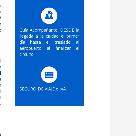
a
a
d
n
e
Guía Acompañante: DESDE la
llegada a la ciudad el primer
día hasta el traslado al
aeropuerto al finalizar el
circuito.
l
n
l
a
n
SEGURO DE VIAJE e IVA
l
l
.
a