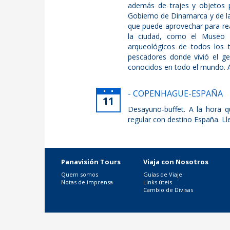
además de trajes y objetos p
Gobierno de Dinamarca y de la
que puede aprovechar para re
la ciudad, como el Museo N
arqueológicos de todos los
pescadores donde vivió el gen
conocidos en todo el mundo. 
- COPENHAGUE-ESPAÑA
11
Desayuno-buffet. A la hora q
regular con destino España. Lle
Panavisión Tours
Viaja con Nosotros
Quem somos
Guías de Viaje
Notas de imprensa
Links úteis
Cambio de Divisas