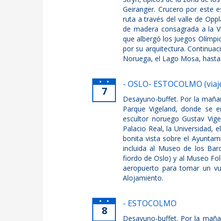
Geiranger. Crucero por este e
ruta a través del valle de Opp
de madera consagrada a la Vi
que albergó los Juegos Olímpic
por su arquitectura. Continuac
Noruega, el Lago Mosa, hasta l
- OSLO- ESTOCOLMO (viaje
7
Desayuno-buffet. Por la mañan
Parque Vigeland, donde se en
escultor noruego Gustav Vige
Palacio Real, la Universidad,
bonita vista sobre el Ayuntam
incluida al Museo de los Barc
fiordo de Oslo) y al Museo Folc
aeropuerto para tomar un vue
Alojamiento.
- ESTOCOLMO
8
Desayuno-buffet. Por la maña