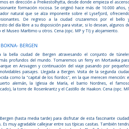
Salimos en dirección a Preikestolhytta, desde donde empieza el ascens
resionante formación rocosa. Se originó hace más de 10.000 años, 
rador natural que se alza imponente sobre el Lysefjord, ofreciend
esionantes. De regreso a la ciudad cruzaremos por el bello 
sto del día libre a su disposición para visitar, si lo desean, algunos d
 el Museo Marítimo u otros. Cena (opc. MP y TI) y alojamiento.
E BOKNA- BERGEN
ia la bella ciudad de Bergen atravesando el conjunto de túnele
 más profundos del mundo. Tomaremos un ferry en Mortavika par
barque en Arsvagen y continuación del viaje pasando por pequeño
inolvidables paisajes. Llegada a Bergen. Visita de la segunda ciuda
da como la "capital de los fiordos", en la que merecen mención: e
puerto alemán, la Iglesia de María, el barrio Nordnes, el famos
cado), la torre de Rosenkrantz y el Castillo de Haakon. Cena (opc. M
 Bergen (hasta media tarde) para disfrutar de esta fascinante ciudad
. Es muy agradable callejear entre sus típicas casitas. También tendr