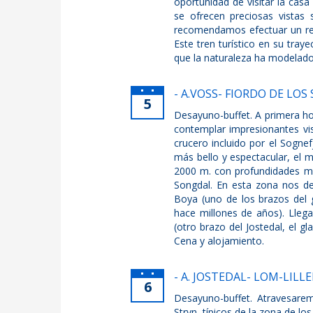
oportunidad de visitar la casa
se ofrecen preciosas vistas 
recomendamos efectuar un rec
Este tren turístico en su tra
que la naturaleza ha modelado
- A.VOSS- FIORDO DE LOS
5
Desayuno-buffet. A primera ho
contemplar impresionantes vis
crucero incluido por el Sognef
más bello y espectacular, el 
2000 m. con profundidades m
Songdal. En esta zona nos des
Boya (uno de los brazos del 
hace millones de años). Lleg
(otro brazo del Jostedal, el 
Cena y alojamiento.
- A. JOSTEDAL- LOM-LIL
6
Desayuno-buffet. Atravesare
Stryn, típicos de la zona de l