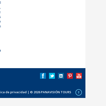
l
,
e
s
e
n
a
ítica de privacidad
| © 2026 PANAVISIÓN TOURS