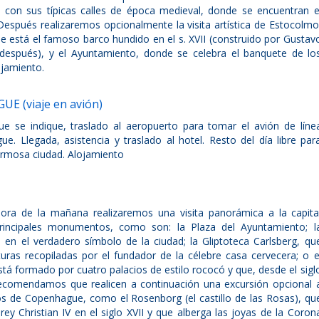
 con sus típicas calles de época medieval, donde se encuentran e
. Después realizaremos opcionalmente la visita artística de Estocolmo
e está el famoso barco hundido en el s. XVII (construido por Gustav
 después), y el Ayuntamiento, donde se celebra el banquete de lo
ojamiento.
 (viaje en avión)
ue se indique, traslado al aeropuerto para tomar el avión de líne
e. Llegada, asistencia y traslado al hotel. Resto del día libre par
ermosa ciudad. Alojamiento
ora de la mañana realizaremos una visita panorámica a la capita
rincipales monumentos, como son: la Plaza del Ayuntamiento; l
o en el verdadero símbolo de la ciudad; la Gliptoteca Carlsberg, qu
uras recopiladas por el fundador de la célebre casa cervecera; o e
tá formado por cuatro palacios de estilo rococó y que, desde el sigl
s recomendamos que realicen a continuación una excursión opcional 
os de Copenhague, como el Rosenborg (el castillo de las Rosas), qu
ey Christian IV en el siglo XVII y que alberga las joyas de la Coron