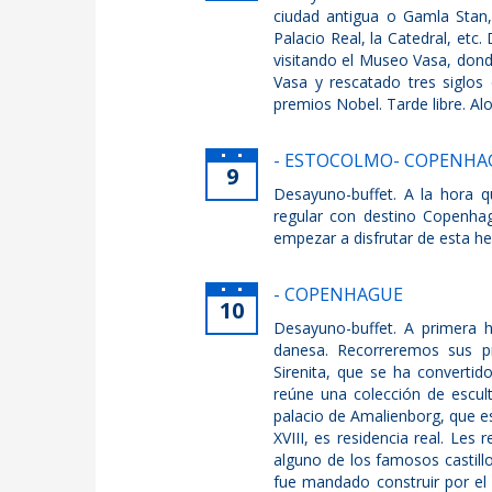
ciudad antigua o Gamla Stan,
Palacio Real, la Catedral, etc
visitando el Museo Vasa, dond
Vasa y rescatado tres siglos
premios Nobel. Tarde libre. Al
- ESTOCOLMO- COPENHAGUE
9
Desayuno-buffet. A la hora q
regular con destino Copenhagu
empezar a disfrutar de esta h
- COPENHAGUE
10
Desayuno-buffet. A primera h
danesa. Recorreremos sus p
Sirenita, que se ha convertid
reúne una colección de escult
palacio de Amalienborg, que es
XVIII, es residencia real. Le
alguno de los famosos castill
fue mandado construir por el r