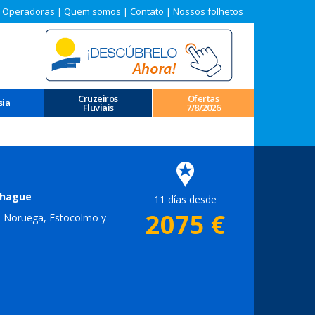
 Operadoras
|
Quem somos
|
Contato
|
Nossos folhetos
Cruzeiros
Ofertas
sia
Fluviais
7/8/2026
enhague
11 días desde
2075
€
de Noruega, Estocolmo y