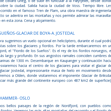
 de Edvard Grieg, o de subir en funicular a la Fløyfjellet, desde dond
sobre la ciudad. Salida hacia la ciudad de Voss. Tiempo libre. Le
orrido en el famoso Tren de Flam, una obra maestra de ingeniería
yecto se adentra en las montañas y nos permite admirar las maravilla
 en esta zona. Cena y alojamiento.
 SUEÑOS-GLACIAR DE BOYA-A. JOSTEDAL
ra sugerimos un vuelo opcional en helicóptero, durante el cual podr
tas sobre los glaciares y fiordos. Por la tarde embarcaremos en u
jord, el "Fiordo de los Sueños". Es el rey de los fiordos noruegos, e
más largo y profundo. En sus angostos ramales coinciden cumbres d
arinas de 1300 m. Desembarque en Kaupanger y continuación haci
viaremos hacia el centro de los glaciares para visitar el glaciar d
glaciar Jostedal, impresionante masa de hielo en movimiento desd
aremos a Olden, donde visitaremos el imponente Glaciar de Briksda
glaciar más grande del continente europeo con 487 km2 de superficie)
LEHAMMER- OSLO
mos bellos paisajes de la región de Nordfjord, con pueblos com
os fiordos. Veremos las más altas montañas del recorrido y el Fiordo d