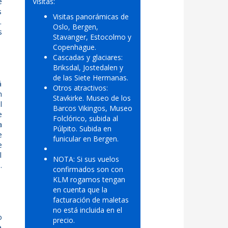
e
Visitas:
s
Visitas panorámicas de
.
Oslo, Bergen,
s
Stavanger, Estocolmo y
Copenhague.
Cascadas y glaciares:
Briksdal, Jostedalen y
de las Siete Hermanas.
á
Otros atractivos:
n
Stavkirke. Museo de los
l
Barcos Vikingos, Museo
e
Folclórico, subida al
a
Púlpito. Subida en
e
funicular en Bergen.
e
l
NOTA: Si sus vuelos
.
confirmados son con
KLM rogamos tengan
en cuenta que la
facturación de maletas
no está incluida en el
o
precio.
e