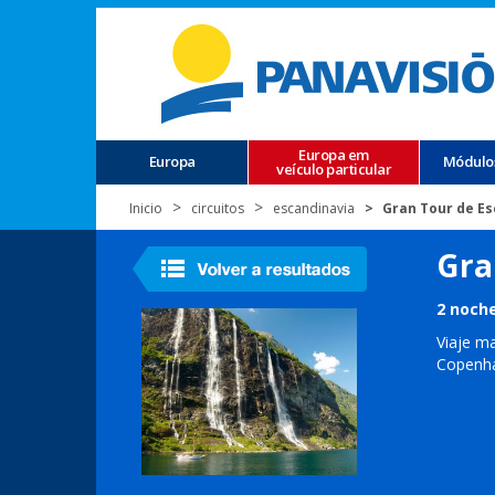
Europa em
Europa
Módulo
veículo particular
Inicio
circuitos
escandinavia
Gran Tour de Es
Gra
2 noche
Viaje ma
Copenh