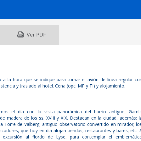
Ver PDF
 a la hora que se indique para tomar el avión de línea regular co
stencia y traslado al hotel. Cena (opc. MP y TI) y alojamiento.
mos el día con la visita panorámica del barrio antiguo, Gaml
e madera de los ss. XVIII y XIX. Destacan en la ciudad, además: l
la Torre de Valberg, antiguo observatorio convertido en mirador; lo
cadores, que hoy en día alojan tiendas, restaurantes y bares; etc. 
la excursión al fiordo de Lyse, para contemplar el emblemátic