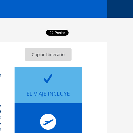
Copiar Itinerario
n
EL VIAJE INCLUYE
e
a
s
A
o