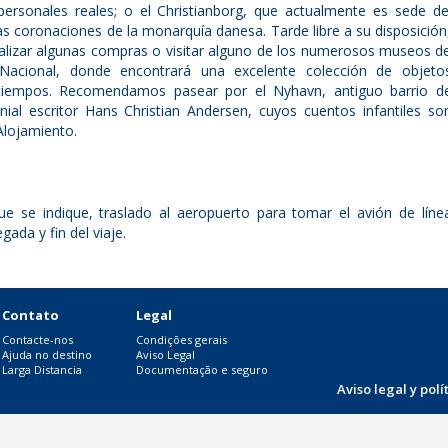
ersonales reales; o el Christianborg, que actualmente es sede de
s coronaciones de la monarquía danesa. Tarde libre a su disposición
alizar algunas compras o visitar alguno de los numerosos museos d
acional, donde encontrará una excelente colección de objeto
 tiempos. Recomendamos pasear por el Nyhavn, antiguo barrio d
ial escritor Hans Christian Andersen, cuyos cuentos infantiles so
Alojamiento.
ue se indique, traslado al aeropuerto para tomar el avión de líne
gada y fin del viaje.
Contato
Legal
Contacte-nos
Condições gerais
Ajuda no destino
Aviso Legal
Larga Distancia
Documentação e seguro
Aviso legal y pol