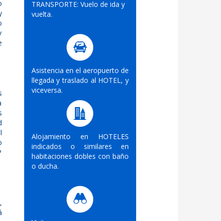
o
TRANSPORTE: Vuelo de ida y
y
vuelta.
o
y
e
Asistencia en el aeropuerto de
llegada y traslado al HOTEL, y
viceversa.
s
a
s
d
l
Alojamiento en HOTELES
o
indicados o similares en
P
habitaciones dobles con baño
o ducha.
,
á