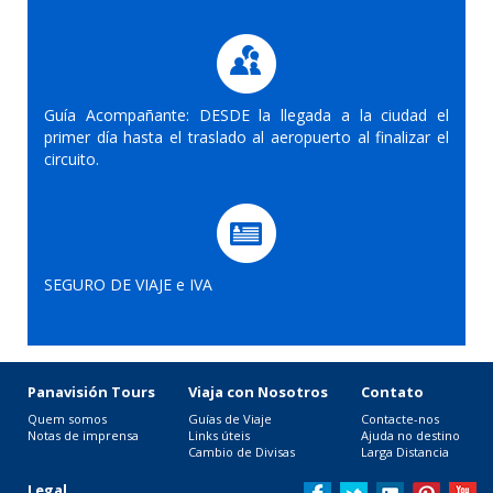
Guía Acompañante: DESDE la llegada a la ciudad el
primer día hasta el traslado al aeropuerto al finalizar el
circuito.
SEGURO DE VIAJE e IVA
Panavisión Tours
Viaja con Nosotros
Contato
Quem somos
Guías de Viaje
Contacte-nos
Notas de imprensa
Links úteis
Ajuda no destino
Cambio de Divisas
Larga Distancia
Legal