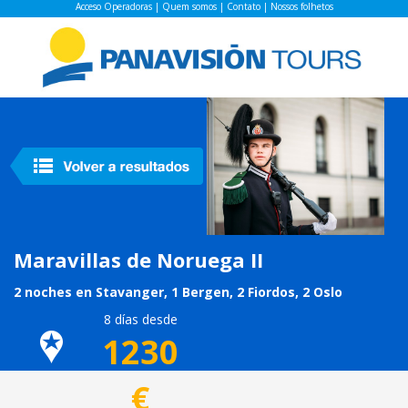
Acceso Operadoras
|
Quem somos
|
Contato
|
Nossos folhetos
Maravillas de Noruega II
2 noches en Stavanger, 1 Bergen, 2 Fiordos, 2 Oslo
8 días desde
1230
€