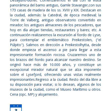
Desayuno-buffet. Comenzaremos el día con la visita
panorámica del barrio antiguo, Gamle Stavanger,con sus
173 casas de madera de los ss. XVIII y XIX. Destacan en
la ciudad, además: la Catedral, de época medieval; la
Torre de Valberg, antiguo observatorio convertido en
mirador; los antiguos almacenes de los pescadores, que
hoy en día alojan tiendas, restaurantes y bares; etc. A
continuación realizaremos la excursión al fiordo de Lyse,
para contemplar el emblemático Preikestolen, ("el
Púlpito"). Salimos en dirección a Preikestolhytta, desde
donde empieza el ascenso a pie para llegar a esta
impresionante formación rocosa. Cruzaremos uno de
los brazos del fiordo para alcanzar nuestro destino. Se
originó hace más de 10.000 años, y constituye un
excepcional mirador natural que se alza imponente
sobre el Lysefjord, ofreciendo unas vistas realmente
impresionantes.Regreso a la ciudad. Resto del día libre a
su disposición para visitar, si lo desean, algunos de los
museos de la ciudad, como el Museo Marítimo u otros.
Cena (opc. MP) y alojamiento.
3