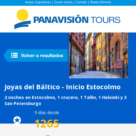
Acceso Operadoras
|
Quem somos
|
Contato
|
Nossos folhetos
Joyas del Báltico - Inicio Estocolmo
2 noches en Estocolmo, 1 crucero, 1 Tallin, 1 Helsinki y 3
San Petersburgo
9 días desde
1265