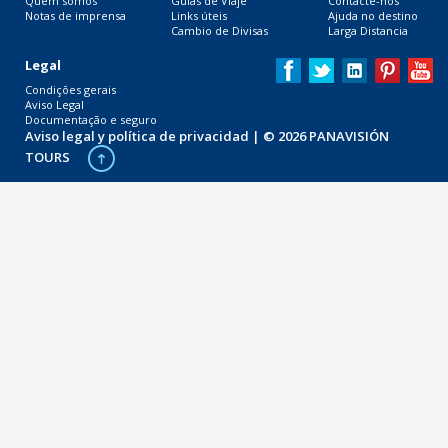
Quem somos
Guías de Viaje
Contacte-nos
Notas de imprensa
Links úteis
Ajuda no destino
Cambio de Divisas
Larga Distancia
Legal
Condições gerais
Aviso Legal
Documentação e seguro
Aviso legal y política de privacidad
| © 2026 PANAVISIÓN
TOURS