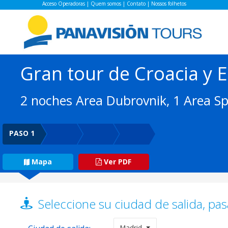
Acceso Operadoras
|
Quem somos
|
Contato
|
Nossos folhetos
Gran tour de Croacia y 
2 noches Area Dubrovnik, 1 Area Spl
PASO 1
Mapa
Ver PDF
Seleccione su ciudad de salida, pas
Madrid