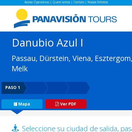
Acceso Operadoras
|
Quem somos
|
Contato
|
Nossos folhetos
Danubio Azul I
Passau, Dürstein, Viena, Esztergom,
Melk
PASO 1
Mapa
Ver PDF
Seleccione su ciudad de salida, pas