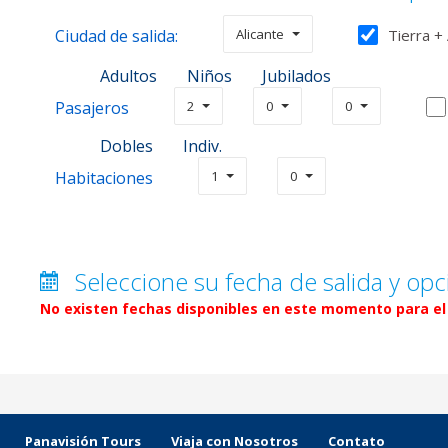
Ciudad de salida:
Alicante
Tierra +
Adultos
Niños
Jubilados
Pasajeros
2
0
0
Dobles
Indiv.
Habitaciones
1
0
Seleccione su fecha de salida y opc
No existen fechas disponibles en este momento para el 
Panavisión Tours
Viaja con Nosotros
Contato