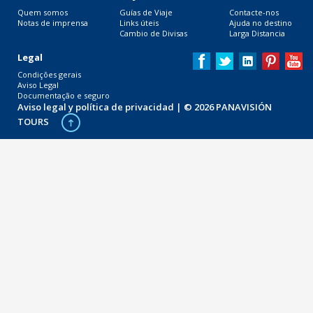
Quem somos
Guías de Viaje
Contacte-nos
Notas de imprensa
Links úteis
Ajuda no destino
Cambio de Divisas
Larga Distancia
Legal
Condições gerais
Aviso Legal
Documentação e seguro
Aviso legal y política de privacidad
| © 2026 PANAVISIÓN
TOURS