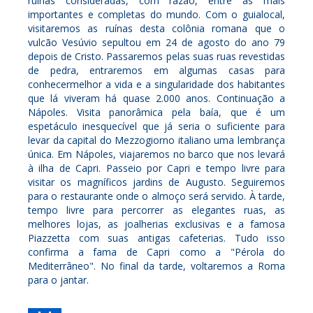
ruínas consideradas, com razão, entre as mais
importantes e completas do mundo. Com o guialocal,
visitaremos as ruínas desta colônia romana que o
vulcão Vesúvio sepultou em 24 de agosto do ano 79
depois de Cristo. Passaremos pelas suas ruas revestidas
de pedra, entraremos em algumas casas para
conhecermelhor a vida e a singularidade dos habitantes
que lá viveram há quase 2.000 anos. Continuação a
Nápoles. Visita panorâmica pela baía, que é um
espetáculo inesquecível que já seria o suficiente para
levar da capital do Mezzogiorno italiano uma lembrança
única. Em Nápoles, viajaremos no barco que nos levará
à ilha de Capri. Passeio por Capri e tempo livre para
visitar os magníficos jardins de Augusto. Seguiremos
para o restaurante onde o almoço será servido. À tarde,
tempo livre para percorrer as elegantes ruas, as
melhores lojas, as joalherias exclusivas e a famosa
Piazzetta com suas antigas cafeterias. Tudo isso
confirma a fama de Capri como a "Pérola do
Mediterrâneo". No final da tarde, voltaremos a Roma
para o jantar.