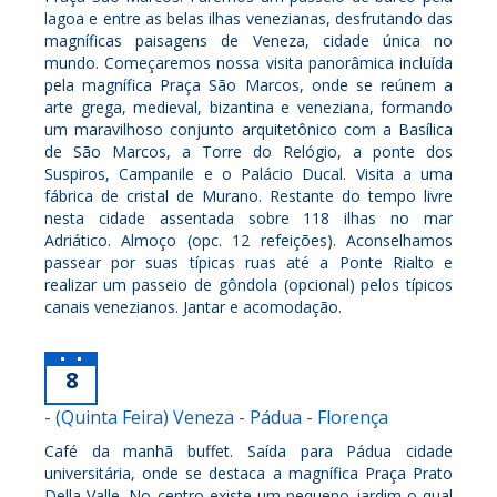
lagoa e entre as belas ilhas venezianas, desfrutando das
magníficas paisagens de Veneza, cidade única no
mundo. Começaremos nossa visita panorâmica incluída
pela magnífica Praça São Marcos, onde se reúnem a
arte grega, medieval, bizantina e veneziana, formando
um maravilhoso conjunto arquitetônico com a Basílica
de São Marcos, a Torre do Relógio, a ponte dos
Suspiros, Campanile e o Palácio Ducal. Visita a uma
fábrica de cristal de Murano. Restante do tempo livre
nesta cidade assentada sobre 118 ilhas no mar
Adriático. Almoço (opc. 12 refeições). Aconselhamos
passear por suas típicas ruas até a Ponte Rialto e
realizar um passeio de gôndola (opcional) pelos típicos
canais venezianos. Jantar e acomodação.
8
- (Quinta Feira) Veneza - Pádua - Florença
Café da manhã buffet. Saída para Pádua cidade
universitária, onde se destaca a magnífica Praça Prato
Della Valle. No centro existe um pequeno jardim o qual