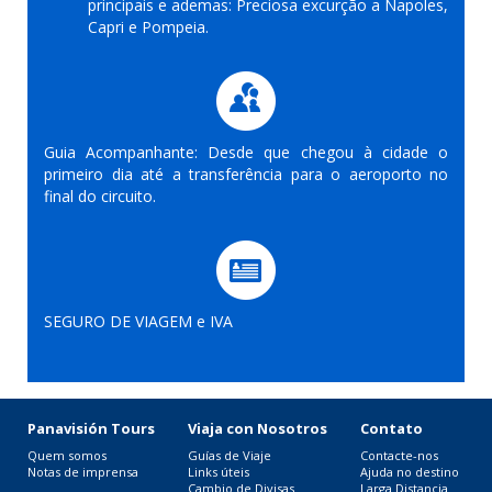
principais e ademas: Preciosa excurção a Napoles,
Capri e Pompeia.
Guia Acompanhante: Desde que chegou à cidade o
primeiro dia até a transferência para o aeroporto no
final do circuito.
SEGURO DE VIAGEM e IVA
Panavisión Tours
Viaja con Nosotros
Contato
Quem somos
Guías de Viaje
Contacte-nos
Notas de imprensa
Links úteis
Ajuda no destino
Cambio de Divisas
Larga Distancia