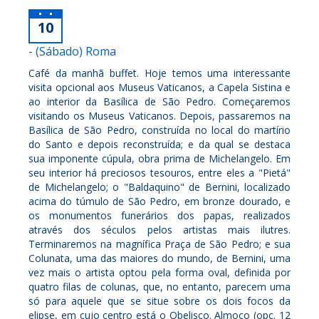
10
- (Sábado) Roma
Café da manhã buffet. Hoje temos uma interessante
visita opcional aos Museus Vaticanos, a Capela Sistina e
ao interior da Basílica de São Pedro. Começaremos
visitando os Museus Vaticanos. Depois, passaremos na
Basílica de São Pedro, construída no local do martírio
do Santo e depois reconstruída; e da qual se destaca
sua imponente cúpula, obra prima de Michelangelo. Em
seu interior há preciosos tesouros, entre eles a "Pietá"
de Michelangelo; o "Baldaquino" de Bernini, localizado
acima do túmulo de São Pedro, em bronze dourado, e
os monumentos funerários dos papas, realizados
através dos séculos pelos artistas mais ilutres.
Terminaremos na magnífica Praça de São Pedro; e sua
Colunata, uma das maiores do mundo, de Bernini, uma
vez mais o artista optou pela forma oval, definida por
quatro filas de colunas, que, no entanto, parecem uma
só para aquele que se situe sobre os dois focos da
elipse, em cujo centro está o Obelisco. Almoço (opc. 12