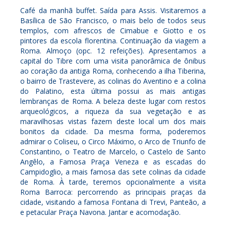
Café da manhã buffet. Saída para Assis. Visitaremos a
Basílica de São Francisco, o mais belo de todos seus
templos, com afrescos de Cimabue e Giotto e os
pintores da escola florentina. Continuação da viagem a
Roma. Almoço (opc. 12 refeições). Apresentamos a
capital do Tibre com uma visita panorâmica de ônibus
ao coração da antiga Roma, conhecendo a ilha Tiberina,
o bairro de Trastevere, as colinas do Aventino e a colina
do Palatino, esta última possui as mais antigas
lembranças de Roma. A beleza deste lugar com restos
arqueológicos, a riqueza da sua vegetação e as
maravilhosas vistas fazem deste local um dos mais
bonitos da cidade. Da mesma forma, poderemos
admirar o Coliseu, o Circo Máximo, o Arco de Triunfo de
Constantino, o Teatro de Marcelo, o Castelo de Santo
Angêlo, a Famosa Praça Veneza e as escadas do
Campidoglio, a mais famosa das sete colinas da cidade
de Roma. À tarde, teremos opcionalmente a visita
Roma Barroca: percorrendo as principais praças da
cidade, visitando a famosa Fontana di Trevi, Panteão, a
e petacular Praça Navona. Jantar e acomodação.