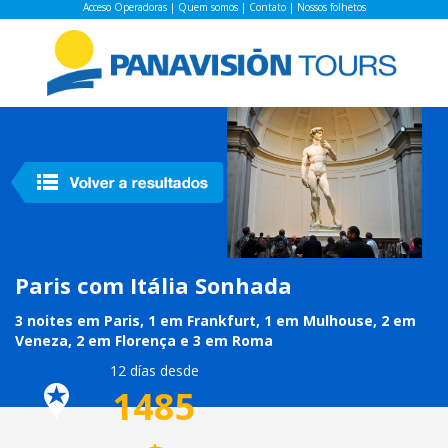
Acceso Operadoras
|
Quem somos
|
Contato
|
Nossos folhetos
Paris com Itália Sonhada
3 noites em Paris, 1 em Frankfurt, 1 em Mulhouse, 2 em
Veneza, 2 em Florença e 3 em Roma
12 días desde
1485