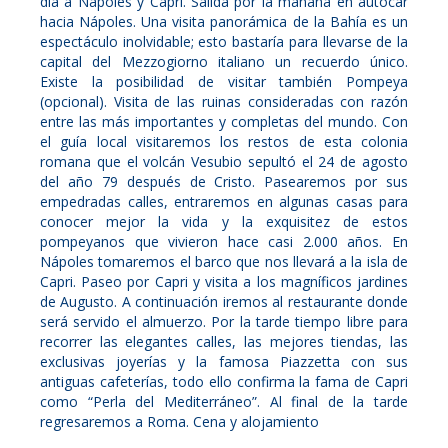
día a Nápoles y Capri. Salida por la mañana en autocar
hacia Nápoles. Una visita panorámica de la Bahía es un
espectáculo inolvidable; esto bastaría para llevarse de la
capital del Mezzogiorno italiano un recuerdo único.
Existe la posibilidad de visitar también Pompeya
(opcional). Visita de las ruinas consideradas con razón
entre las más importantes y completas del mundo. Con
el guía local visitaremos los restos de esta colonia
romana que el volcán Vesubio sepultó el 24 de agosto
del año 79 después de Cristo. Pasearemos por sus
empedradas calles, entraremos en algunas casas para
conocer mejor la vida y la exquisitez de estos
pompeyanos que vivieron hace casi 2.000 años. En
Nápoles tomaremos el barco que nos llevará a la isla de
Capri. Paseo por Capri y visita a los magníficos jardines
de Augusto. A continuación iremos al restaurante donde
será servido el almuerzo. Por la tarde tiempo libre para
recorrer las elegantes calles, las mejores tiendas, las
exclusivas joyerías y la famosa Piazzetta con sus
antiguas cafeterías, todo ello confirma la fama de Capri
como “Perla del Mediterráneo”. Al final de la tarde
regresaremos a Roma. Cena y alojamiento