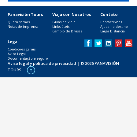
Panavisión Tours
Viaja con Nosotros
Contato
Quem somos
Guías de Viaje
Contacte-nos
Notas de imprensa
Links úteis
Ajuda no destino
Cambio de Divisas
Larga Distancia
Legal
Condições gerais
Aviso Legal
Documentação e seguro
Aviso legal y política de privacidad
| © 2026 PANAVISIÓN
TOURS