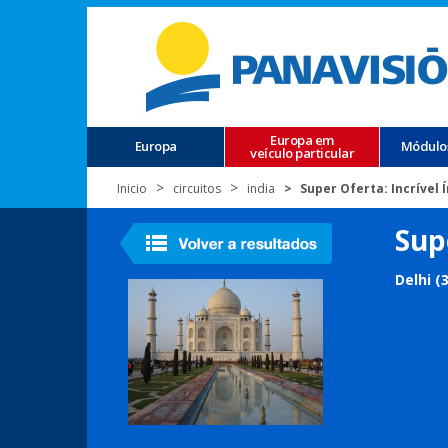
Europa em
Europa
Módulo
veículo particular
Inicio
circuitos
india
Super Oferta: Incrível 
Sup
Delhi (