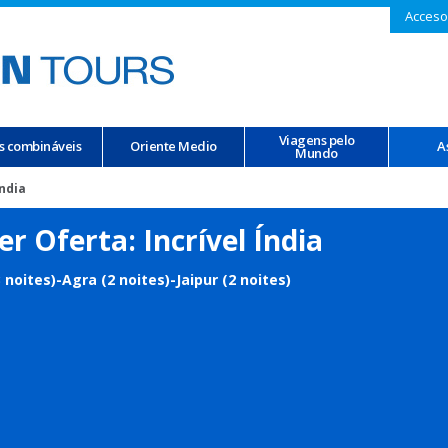
Acceso
Viagens pelo
s combináveis
Oriente Medio
A
Mundo
Índia
er Oferta: Incrível Índia
3 noites)-Agra (2 noites)-Jaipur (2 noites)