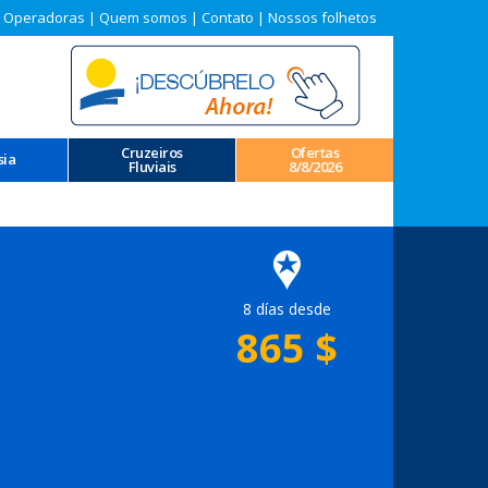
 Operadoras
|
Quem somos
|
Contato
|
Nossos folhetos
Cruzeiros
Ofertas
sia
Fluviais
8/8/2026
8 días desde
865
$