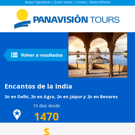
Acceso Operadoras
|
Quem somos
|
Contato
|
Nossos folhetos
Encantos de la India
3n en Delhi, 2n en Agra, 2n en Jaipur y 2n en Benares
10 días desde
1470
$