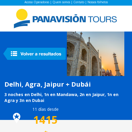
Acceso Operadoras
|
Quem somos
|
Contato
|
Nossos folhetos
Delhi, Agra, Jaipur + Dubái
3 noches en Delhi, 1n en Mandawa, 2n en Jaipur, 1n en
Agra y 3n en Dubai
11 días desde
1415