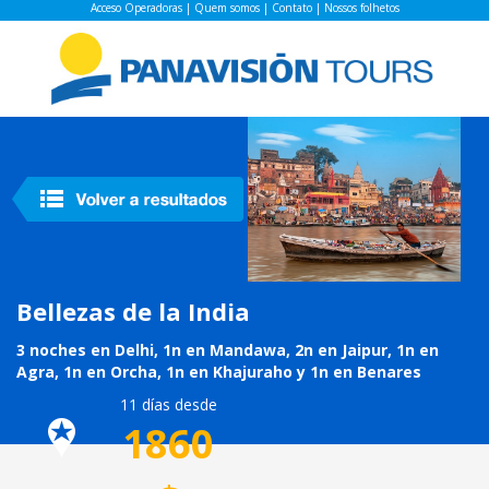
Acceso Operadoras
|
Quem somos
|
Contato
|
Nossos folhetos
Bellezas de la India
3 noches en Delhi, 1n en Mandawa, 2n en Jaipur, 1n en
Agra, 1n en Orcha, 1n en Khajuraho y 1n en Benares
11 días desde
1860