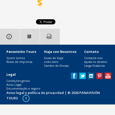
$
Panavisión Tours
Viaja con Nosotros
Contato
Quem somos
Guías de Viaje
Contacte-nos
Notas de imprensa
Links úteis
Ajuda no destino
Cambio de Divisas
Larga Distancia
Legal
Condições gerais
Aviso Legal
Documentação e seguro
Aviso legal y política de privacidad
| © 2026 PANAVISIÓN
TOURS