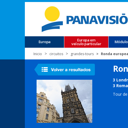
Europa em
Europa
Módulo
veículo particular
Inicio
circuitos
grandes-tours
Ronda europea
Ron
3 Londr
3 Roma,
Tour de 