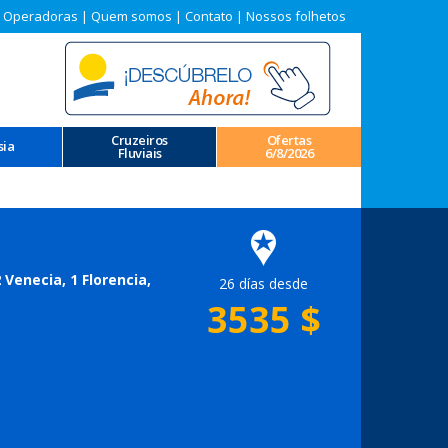
 Operadoras
|
Quem somos
|
Contato
|
Nossos folhetos
Cruzeiros
Ofertas
sia
Fluviais
6/8/2026
 Venecia, 1 Florencia,
26 días desde
3535
$