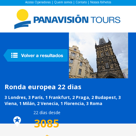
Acceso Operadoras
|
Quem somos
|
Contato
|
Nossos folhetos
Ronda europea 22 dias
3 Londres, 3 París, 1 Frankfurt, 2 Praga, 2 Budapest, 3
Viena, 1 Milán, 2 Venecia, 1 Florencia, 3 Roma
22 días desde
3085