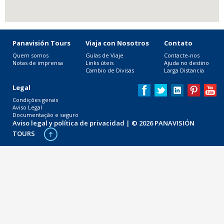
Panavisión Tours
Viaja con Nosotros
Contato
Quem somos
Guías de Viaje
Contacte-nos
Notas de imprensa
Links úteis
Ajuda no destino
Cambio de Divisas
Larga Distancia
Legal
Condições gerais
Aviso Legal
Documentação e seguro
Aviso legal y política de privacidad
| © 2026 PANAVISIÓN
TOURS