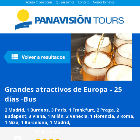
Acceso Operadoras
|
Quem somos
|
Contato
|
Nossos folhetos
Grandes atractivos de Europa - 25
días -Bus
2 Madrid, 1 Burdeos, 3 París, 1 Frankfurt, 2 Praga, 2
Budapest, 3 Viena, 1 Milán, 2 Venecia, 1 Florencia, 3 Roma,
1 Niza, 1 Barcelona, 1 Madrid,
25 días desde