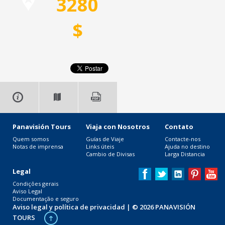
3280
$
Panavisión Tours
Viaja con Nosotros
Contato
Quem somos
Guías de Viaje
Contacte-nos
Notas de imprensa
Links úteis
Ajuda no destino
Cambio de Divisas
Larga Distancia
Legal
Condições gerais
Aviso Legal
Documentação e seguro
Aviso legal y política de privacidad
| © 2026 PANAVISIÓN
TOURS