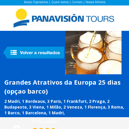
Acceso Operadoras
|
Quem somos
|
Contato
|
Nossos folhetos
Grandes Atrativos da Europa 25 dias
(opçao barco)
2 Madri, 1 Bordeaux, 3 Paris, 1 Frankfurt, 2 Praga, 2
Budapeste, 3 Viena, 1 Milão, 2 Veneza, 1 Florença, 3 Roma,
1 Barco, 1 Barcelona, 1 Madri,
25 días desde