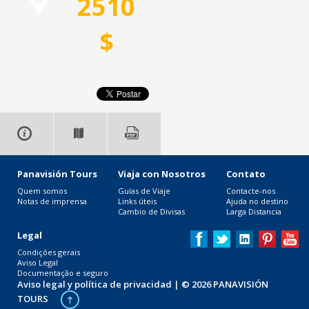
2510
$
Panavisión Tours
Viaja con Nosotros
Contato
Quem somos
Guías de Viaje
Contacte-nos
Notas de imprensa
Links úteis
Ajuda no destino
Cambio de Divisas
Larga Distancia
Legal
Condições gerais
Aviso Legal
Documentação e seguro
Aviso legal y política de privacidad
| © 2026 PANAVISIÓN
TOURS