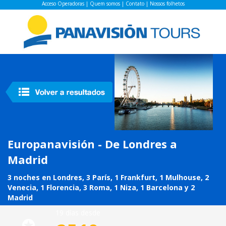
Acceso Operadoras
|
Quem somos
|
Contato
|
Nossos folhetos
Europanavisión - De Londres a
Madrid
3 noches en Londres, 3 París, 1 Frankfurt, 1 Mulhouse, 2
Venecia, 1 Florencia, 3 Roma, 1 Niza, 1 Barcelona y 2
Madrid
19 días desde