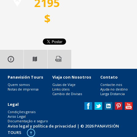
2195
$
Panavisión Tours
Viaja con Nosotros
Contato
Quem somos
Guías de Viaje
Contacte-nos
Notas de imprensa
Links úteis
Ajuda no destino
Cambio de Divisas
Larga Distancia
Legal
Condições gerais
Aviso Legal
Documentação e seguro
Aviso legal y política de privacidad
| © 2026 PANAVISIÓN
TOURS