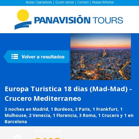
Acceso Operadoras
|
Quem somos
|
Contato
|
Nossos folhetos
Europa Turistica 18 dias (Mad-Mad) -
Crucero Mediterraneo
3 noches en Madrid, 1 Burdeos, 3 Paris, 1 Frankfurt, 1
Mulhouse, 2 Venecia, 1 Florencia, 3 Roma, 1 Crucero y 1 en
Barcelona
18 días desde