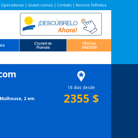
 Operadoras
|
Quem somos
|
Contato
|
Nossos folhetos
Cruzeiros
Ofertas
sia
Fluviais
6/8/2026
 com
18 días desde
2355
$
 Mulhouse, 2 em