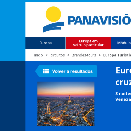
Europa em
Europa
Módulo
veículo particular
Inicio
circuitos
grandes-tours
Europa Turisti
Eur
cru
3 noite
Veneza,