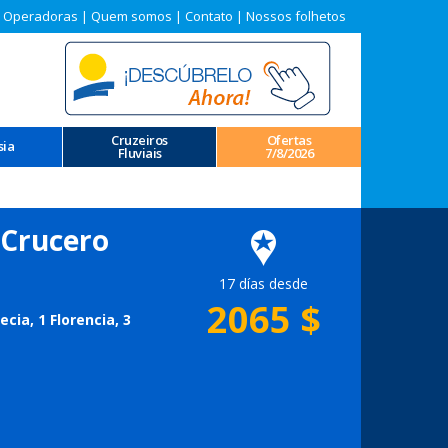
 Operadoras
|
Quem somos
|
Contato
|
Nossos folhetos
Cruzeiros
Ofertas
sia
Fluviais
7/8/2026
 Crucero
17 días desde
2065
$
cia, 1 Florencia, 3