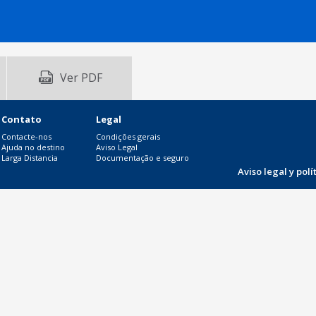
Ver PDF
Contato
Legal
Contacte-nos
Condições gerais
Ajuda no destino
Aviso Legal
Larga Distancia
Documentação e seguro
Aviso legal y pol