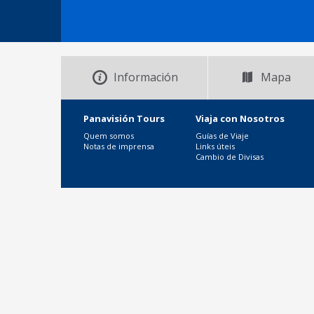
Información
Mapa
Panavisión Tours
Viaja con Nosotros
Quem somos
Guías de Viaje
Notas de imprensa
Links úteis
Cambio de Divisas