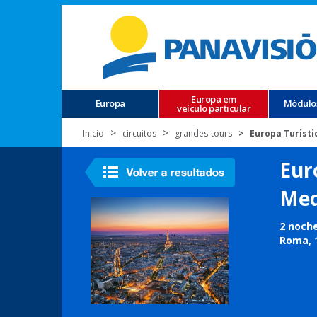
Europa em
Europa
Módulo
veículo particular
Inicio
circuitos
grandes-tours
Europa Turisti
Eur
Med
2 noche
Roma, 1