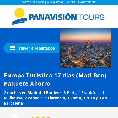
Acceso Operadoras
|
Quem somos
|
Contato
|
Nossos folhetos
Europa Turistica 17 dias (Mad-Bcn) -
Paquete Ahorro
2 noches en Madrid, 1 Burdeos, 3 Paris, 1 Frankfurt, 1
Mulhouse, 2 Venecia, 1 Florencia, 3 Roma, 1 Niza y 1 en
Barcelona
17 días desde