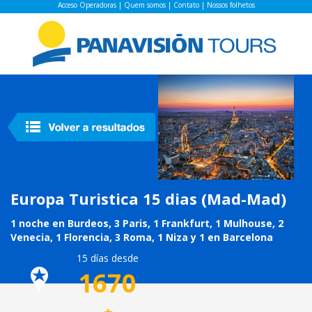
Acceso Operadoras
|
Quem somos
|
Contato
|
Nossos folhetos
Europa Turistica 15 dias (Mad-Mad)
1 noche en Burdeos, 3 Paris, 1 Frankfurt, 1 Mulhouse, 2
Venecia, 1 Florencia, 3 Roma, 1 Niza y 1 en Barcelona
15 días desde
1670