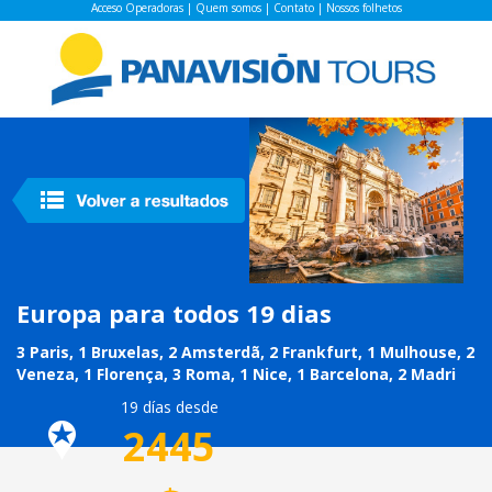
Acceso Operadoras
|
Quem somos
|
Contato
|
Nossos folhetos
Europa para todos 19 dias
3 Paris, 1 Bruxelas, 2 Amsterdã, 2 Frankfurt, 1 Mulhouse, 2
Veneza, 1 Florença, 3 Roma, 1 Nice, 1 Barcelona, 2 Madri
19 días desde
2445