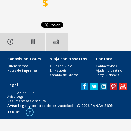
$
Panavisión Tours
Viaja con Nosotros
Contato
Quem somos
Guías de Viaje
Contacte-nos
Notas de imprensa
Links úteis
Ajuda no destino
Cambio de Divisas
Larga Distancia
Legal
Condições gerais
Aviso Legal
Documentação e seguro
Aviso legal y política de privacidad
| © 2026 PANAVISIÓN
TOURS