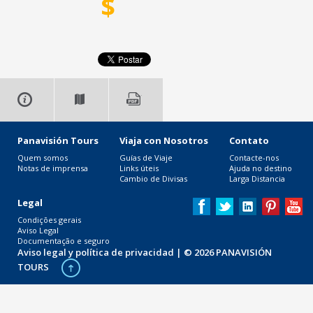
$
Panavisión Tours
Viaja con Nosotros
Contato
Quem somos
Guías de Viaje
Contacte-nos
Notas de imprensa
Links úteis
Ajuda no destino
Cambio de Divisas
Larga Distancia
Legal
Condições gerais
Aviso Legal
Documentação e seguro
Aviso legal y política de privacidad
| © 2026 PANAVISIÓN
TOURS