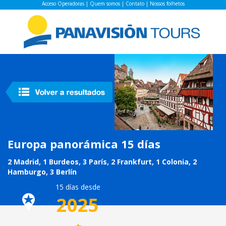
Acceso Operadoras
|
Quem somos
|
Contato
|
Nossos folhetos
Europa panorámica 15 días
2 Madrid, 1 Burdeos, 3 París, 2 Frankfurt, 1 Colonia, 2
Hamburgo, 3 Berlín
15 días desde
2025