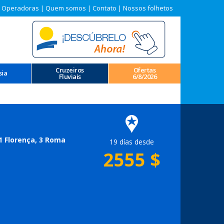
 Operadoras
|
Quem somos
|
Contato
|
Nossos folhetos
Cruzeiros
Ofertas
sia
Fluviais
6/8/2026
 1 Florença, 3 Roma
19 días desde
2555
$