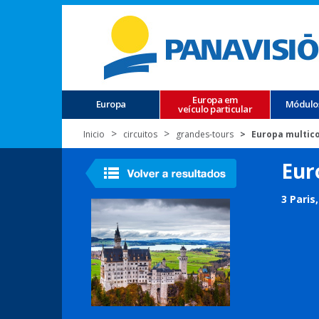
Europa em
Europa
Módulo
veículo particular
Inicio
circuitos
grandes-tours
Europa multico
Eur
3 Paris