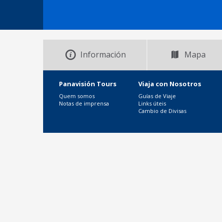
Información
Mapa
Panavisión Tours
Viaja con Nosotros
Quem somos
Guías de Viaje
Notas de imprensa
Links úteis
Cambio de Divisas