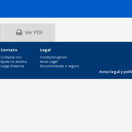
Ver PDF
Contato
Legal
Contacte-nos
Condições gerais
Ajuda no destino
Aviso Legal
Larga Distancia
Documentação e seguro
Aviso legal y pol