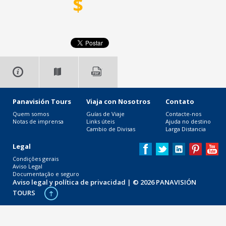
$
Panavisión Tours
Viaja con Nosotros
Contato
Quem somos
Guías de Viaje
Contacte-nos
Notas de imprensa
Links úteis
Ajuda no destino
Cambio de Divisas
Larga Distancia
Legal
Condições gerais
Aviso Legal
Documentação e seguro
Aviso legal y política de privacidad
| © 2026 PANAVISIÓN
TOURS