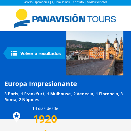
Acceso Operadoras
|
Quem somos
|
Contato
|
Nossos folhetos
Europa Impresionante
3 París, 1 Frankfurt, 1 Mulhouse, 2 Venecia, 1 Florencia, 3
Roma, 2 Nápoles
14 días desde
1920