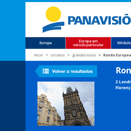
Europa em
Europa
Módulo
veículo particular
Inicio
circuitos
grandes-tours
Ronda Europea
Ron
3 Londr
Florenç