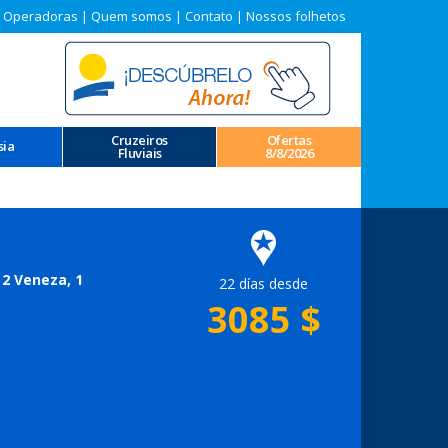
 Operadoras
|
Quem somos
|
Contato
|
Nossos folhetos
Cruzeiros
Ofertas
sia
Fluviais
8/8/2026
 2 Veneza, 1
22 días desde
3085
$