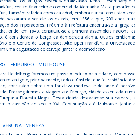
evelando os antigos castelos-fortalezasdo Reno. Desembarque 
nkfurt, centro financeiro e comercial da Alemanha. Visita panorâmic
nkfurt, também referida como catedral, embora nunca tenha sido sed
de passaram a ser eleitos os reis, em 1356 e que, 200 anos mai
oação dos imperadores. Próximo à Prefeitura encontra-se a Igreja d
he, onde, em 1848, constituiu-se a primeira assembleia nacional d
o, é considerada o berço da democracia alemã. Outros emblema
itório e o Centro de Congressos, Alte Oper Frankfurt, a Universidade
com uma degustação de cerveja. Jantar e acomodação.
RG – FRIBURGO - MULHOUSE
para Heidelberg; faremos um passeio incluso pela cidade, com noss
ntro antigo e, principalmente, todo o Castelo, que foi residência do
nado, construído sobre uma fortaleza medieval e de onde é possíve
dade. Prosseguiremos a viagem até Friburgo, cidade assentada num
Europa: a Floresta Negra. Desta cidade destacamse sua catedral, 
om o carrilhão do século XVI. Continuação até Mulhouse. Jantar 
– VERONA - VENEZA
para Lucerna. Breve parada. Continuação de viagem para Verona vi