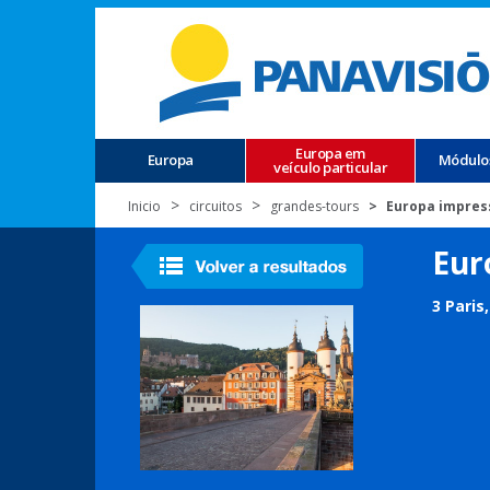
Europa em
Europa
Módulo
veículo particular
Inicio
circuitos
grandes-tours
Europa impres
Eur
3 Paris