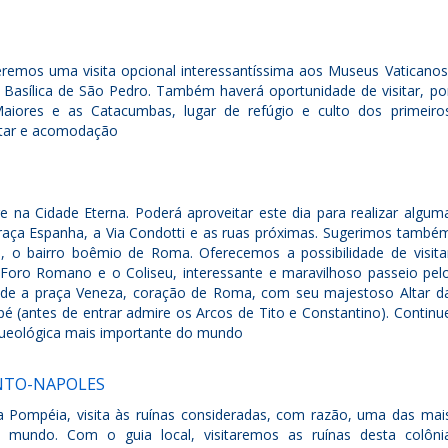
eremos uma visita opcional interessantíssima aos Museus Vaticanos
da Basílica de São Pedro. Também haverá oportunidade de visitar, po
 Maiores e as Catacumbas, lugar de refúgio e culto dos primeiro
Jantar e acomodação
re na Cidade Eterna. Poderá aproveitar este dia para realizar algum
Praça Espanha, a Via Condotti e as ruas próximas. Sugerimos també
, o bairro boêmio de Roma. Oferecemos a possibilidade de visita
 Foro Romano e o Coliseu, interessante e maravilhoso passeio pel
de a praça Veneza, coração de Roma, com seu majestoso Altar d
 pé (antes de entrar admire os Arcos de Tito e Constantino). Continu
queológica mais importante do mundo
NTO-NAPOLES
a Pompéia, visita às ruínas consideradas, com razão, uma das mai
 mundo. Com o guia local, visitaremos as ruínas desta colôni