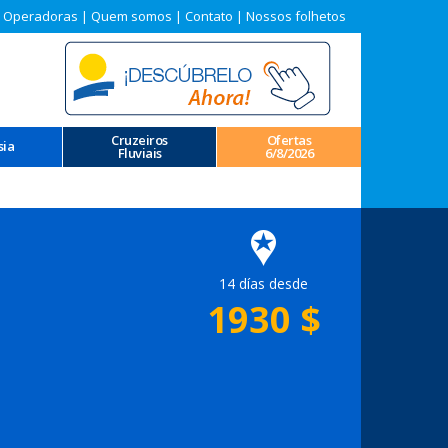
 Operadoras
|
Quem somos
|
Contato
|
Nossos folhetos
Cruzeiros
Ofertas
sia
Fluviais
6/8/2026
14 días desde
1930
$