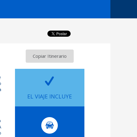
Copiar Itinerario
e
o
a
EL VIAJE INCLUYE
o
A
o