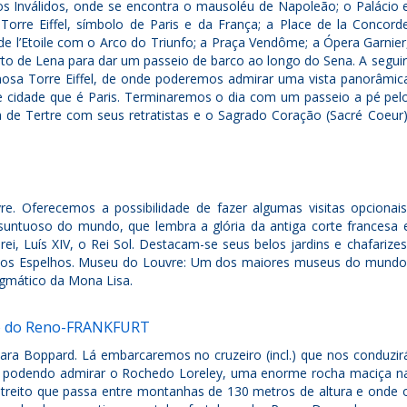
os Inválidos, onde se encontra o mausoléu de Napoleão; o Palácio 
Torre Eiffel, símbolo de Paris e da França; a Place de la Concord
 de l’Etoile com o Arco do Triunfo; a Praça Vendôme; a Ópera Garnier
rto de Lena para dar um passeio de barco ao longo do Sena. A seguir
osa Torre Eiffel, de onde poderemos admirar uma vista panorâmic
de cidade que é Paris. Terminaremos o dia com um passeio a pé pel
 de Tertre com seus retratistas e o Sagrado Coração (Sacré Coeur)
re. Oferecemos a possibilidade de fazer algumas visitas opcionais
 suntuoso do mundo, que lembra a glória da antiga corte francesa 
rei, Luís XIV, o Rei Sol. Destacam-se seus belos jardins e chafarizes
 dos Espelhos. Museu do Louvre: Um dos maiores museus do mundo
igmático da Mona Lisa.
go do Reno-FRANKFURT
ara Boppard. Lá embarcaremos no cruzeiro (incl.) que nos conduzir
o, podendo admirar o Rochedo Loreley, uma enorme rocha maciça n
streito que passa entre montanhas de 130 metros de altura e onde 