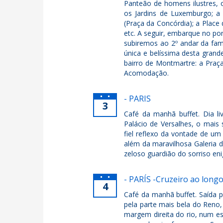
Panteão de homens ilustres, 
os Jardins de Luxemburgo; a 
(Praça da Concórdia); a Place
etc. A seguir, embarque no po
subiremos ao 2º andar da fam
única e belíssima desta gran
bairro de Montmartre: a Praça
Acomodação.
- PARIS
3
Café da manhã buffet. Dia liv
Palácio de Versalhes, o mais
fiel reflexo da vontade de um 
além da maravilhosa Galeria
zeloso guardião do sorriso en
- PARÍS -Cruzeiro ao lon
4
Café da manhã buffet. Saída p
pela parte mais bela do Ren
margem direita do rio, num e