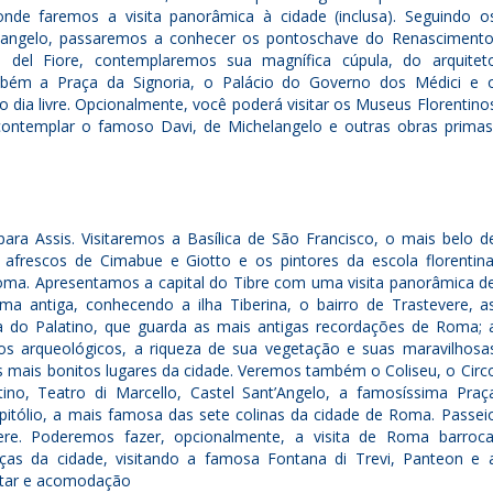
onde faremos a visita panorâmica à cidade (inclusa). Seguindo o
langelo, passaremos a conhecer os pontoschave do Renascimento
 del Fiore, contemplaremos sua magnífica cúpula, do arquitet
ambém a Praça da Signoria, o Palácio do Governo dos Médici e 
o dia livre. Opcionalmente, você poderá visitar os Museus Florentino
ontemplar o famoso Davi, de Michelangelo e outras obras primas
ara Assis. Visitaremos a Basílica de São Francisco, o mais belo d
afrescos de Cimabue e Giotto e os pintores da escola florentina
ma. Apresentamos a capital do Tibre com uma visita panorâmica d
a antiga, conhecendo a ilha Tiberina, o bairro de Trastevere, a
na do Palatino, que guarda as mais antigas recordações de Roma; 
gios arqueológicos, a riqueza de sua vegetação e suas maravilhosa
 mais bonitos lugares da cidade. Veremos também o Coliseu, o Circ
no, Teatro di Marcello, Castel Sant’Angelo, a famosíssima Praç
pitólio, a mais famosa das sete colinas da cidade de Roma. Passei
ere. Poderemos fazer, opcionalmente, a visita de Roma barroca
aças da cidade, visitando a famosa Fontana di Trevi, Panteon e 
ntar e acomodação