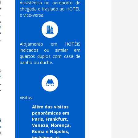
e
Assistência no aeroporto de
e
chegada e traslado ao HOTEL
,
e vice-versa.
,
a
o
.
Alojamento em HOTÉIS
indicados ou similar em
quartos duplos com casa de
banho ou duche.
:
e
,
,
Visitas:
Além das visitas
panorâmicas em
Paris, Frankfurt,
á
Veneza, Florença,
a
Roma e Nápoles,
o
incluímos as