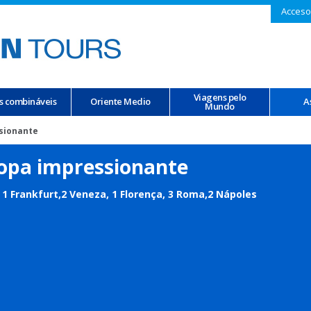
Acceso
Viagens pelo
s combináveis
Oriente Medio
A
Mundo
sionante
opa impressionante
, 1 Frankfurt,2 Veneza, 1 Florença, 3 Roma,2 Nápoles