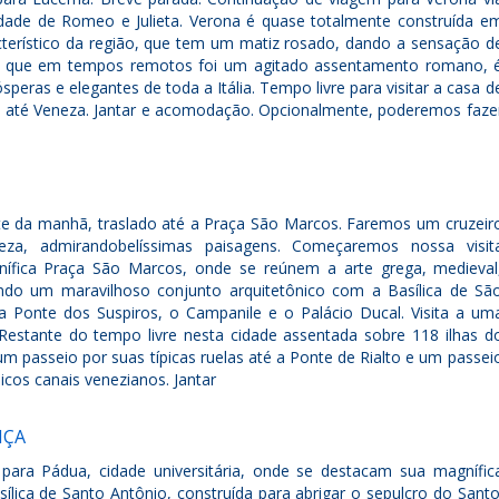
dade de Romeo e Julieta. Verona é quase totalmente construída e
terístico da região, que tem um matiz rosado, dando a sensação d
a, que em tempos remotos foi um agitado assentamento romano, 
peras e elegantes de toda a Itália. Tempo livre para visitar a casa d
em até Veneza. Jantar e acomodação. Opcionalmente, poderemos faze
te da manhã, traslado até a Praça São Marcos. Faremos um cruzeir
eza, admirandobelíssimas paisagens. Começaremos nossa visit
nífica Praça São Marcos, onde se reúnem a arte grega, medieval
ando um maravilhoso conjunto arquitetônico com a Basílica de Sã
a Ponte dos Suspiros, o Campanile e o Palácio Ducal. Visita a um
 Restante do tempo livre nesta cidade assentada sobre 118 ilhas d
m passeio por suas típicas ruelas até a Ponte de Rialto e um passei
picos canais venezianos. Jantar
NÇA
para Pádua, cidade universitária, onde se destacam sua magnífic
sílica de Santo Antônio, construída para abrigar o sepulcro do Santo