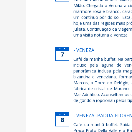
Milão. Chegada a Verona a ci
mármore rosa e branco, carac
um contínuo pôr-do-sol. Est
hoje uma das regiões mais prós
Julieta. Continuação da viag
uma visita noturna a Veneza.
- VENEZA
7
Café da manhã buffet. Na par
incluso pela laguna de Ven
panorâmica inclusa pela mag
bizantina e veneziana, form
Marcos, a Torre do Relógio, 
fábrica de cristal de Murano.
Mar Adriático. Aconselhamos u
de gôndola (opcional) pelos tí
- VENEZA -PADUA-FLORE
8
Café da manhã buffet. Saída 
Praça Prato Della Valle e a Ba