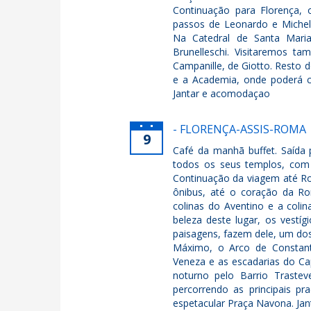
Continuação para Florença, 
passos de Leonardo e Miche
Na Catedral de Santa Maria
Brunelleschi. Visitaremos t
Campanille, de Giotto. Resto d
e a Academia, onde poderá c
Jantar e acomodaçao
- FLORENÇA-ASSIS-ROMA
9
Café da manhã buffet. Saída p
todos os seus templos, com 
Continuação da viagem até Ro
ônibus, até o coração da Rom
colinas do Aventino e a coli
beleza deste lugar, os vestí
paisagens, fazem dele, um dos
Máximo, o Arco de Constanti
Veneza e as escadarias do Ca
noturno pelo Barrio Trastev
percorrendo as principais pr
espetacular Praça Navona. Ja