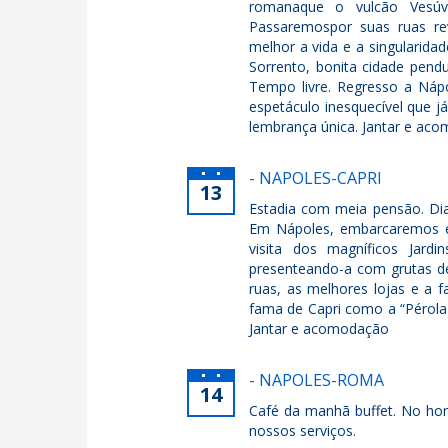
romanaque o vulcão Vesúv
Passaremospor suas ruas re
melhor a vida e a singularida
Sorrento, bonita cidade pendu
Tempo livre. Regresso a Nápo
espetáculo inesquecível que já
lembrança única. Jantar e ac
- NAPOLES-CAPRI
13
Estadia com meia pensão. Dia 
Em Nápoles, embarcaremos em
visita dos magníficos Jard
presenteando-a com grutas de 
ruas, as melhores lojas e a f
fama de Capri como a “Pérola 
Jantar e acomodação
- NAPOLES-ROMA
14
Café da manhã buffet. No hor
nossos serviços.