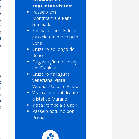
e
seguintes visitas:
a
Passeio em
e
Montmartre e Paris
s
iluminada.
e
Subida à Torre Eiffel e
a
passeio em barco pelo
s
Sena.
,
Cruzeiro ao longo do
Reno.
Degustação de cerveja
em Frankfurt.
Cruzeiro na laguna
o
veneziana. Visita
s
Verona, Padua e Assis.
l
Visita a uma fábrica de
a
cristal de Murano.
a
Visita Pompeia e Capri.
e
Passeio noturno por
Roma.
a