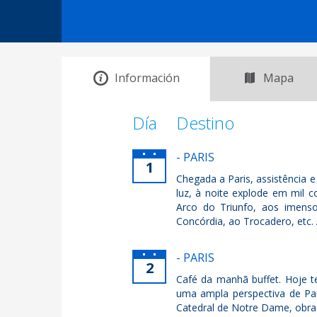
Información
Mapa
Día
Destino
- PARIS
1
Chegada a Paris, assistência e 
luz, à noite explode em mil c
Arco do Triunfo, aos imenso
Concórdia, ao Trocadero, et
- PARIS
2
Café da manhã buffet. Hoje te
uma ampla perspectiva de Par
Catedral de Notre Dame, obra-p