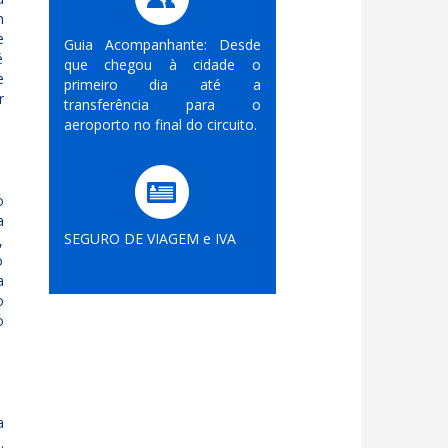
m
e
Guia Acompanhante: Desde
é
que chegou à cidade o
e
primeiro dia até a
r
transferência para o
aeroporto no final do circuito.
o
a
SEGURO DE VIAGEM e IVA
,
o
a
o
o
a
.