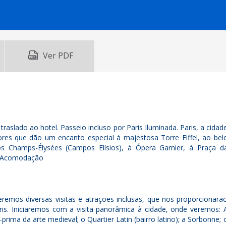
Ver PDF
traslado ao hotel. Passeio incluso por Paris Iluminada. Paris, a cidad
ores que dão um encanto especial à majestosa Torre Eiffel, ao bel
s Champs-Élysées (Campos Elísios), à Ópera Garnier, à Praça d
c. Acomodação
remos diversas visitas e atrações inclusas, que nos proporcionarã
is. Iniciaremos com a visita panorâmica à cidade, onde veremos: 
rima da arte medieval; o Quartier Latin (bairro latino); a Sorbonne; 