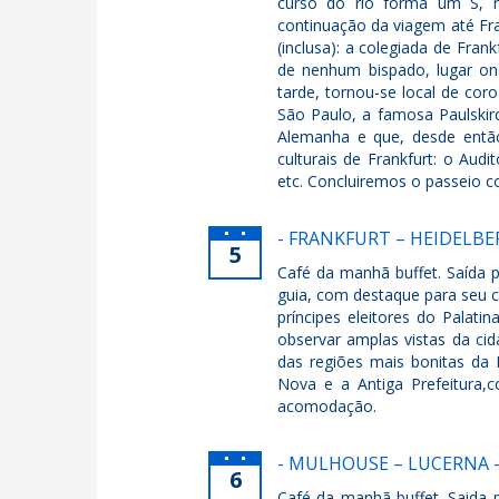
curso do rio forma um S, r
continuação da viagem até Fra
(inclusa): a colegiada de Fra
de nenhum bispado, lugar on
tarde, tornou-se local de cor
São Paulo, a famosa Paulskirc
Alemanha e que, desde entã
culturais de Frankfurt: o Aud
etc. Concluiremos o passeio 
- FRANKFURT – HEIDELBE
5
Café da manhã buffet. Saída 
guia, com destaque para seu ce
príncipes eleitores do Palati
observar amplas vistas da ci
das regiões mais bonitas da 
Nova e a Antiga Prefeitura,c
acomodação.
- MULHOUSE – LUCERNA 
6
Café da manhã buffet. Saida 