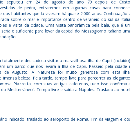
io sepultou em 24 de agosto do ano 79 depois de Cristo
vestidas de pedra, entraremos em algumas casas para conhece
de dos habitantes que lá viveram há quase 2.000 anos. Continuação 
rada sobre o mar e importante centro de veraneio do sul da Itália
les e visita da cidade. Uma visita panorâmica pela baía, que é u
 seria o suficiente para levar da capital do Mezzogiorno italiano um
omodação
totalmente dedicado a visitar a maravilhosa ilha de Capri (incluído)
 um barco que nos levará a Ilha de Capri. Passeio pela cidade 
ins de Augusto. A Natureza foi muito generosa com esta ilha
imensa beleza. Pela tarde, tempo livre para percorrer as elegante
amosa Piazzetta, com suas antigas cafeterias, tudo isso confirma 
do Mediterrâneo”. Tempo livre e saída a Nápoles. Traslado ao hotel
ário indicado, traslado ao aeroporto de Roma. Fim da viagem e do