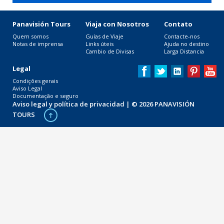
Panavisión Tours
Viaja con Nosotros
Contato
Quem somos
Guías de Viaje
Contacte-nos
Notas de imprensa
Links úteis
Ajuda no destino
Cambio de Divisas
Larga Distancia
Legal
Condições gerais
Aviso Legal
Documentação e seguro
Aviso legal y política de privacidad
| © 2026 PANAVISIÓN
TOURS