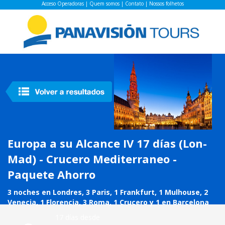
Acceso Operadoras
|
Quem somos
|
Contato
|
Nossos folhetos
Europa a su Alcance IV 17 días (Lon-
Mad) - Crucero Mediterraneo -
Paquete Ahorro
3 noches en Londres, 3 Paris, 1 Frankfurt, 1 Mulhouse, 2
Venecia, 1 Florencia, 3 Roma, 1 Crucero y 1 en Barcelona
17 días desde