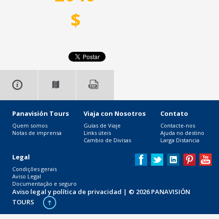
$
Panavisión Tours
Viaja con Nosotros
Contato
Quem somos
Guías de Viaje
Contacte-nos
Notas de imprensa
Links úteis
Ajuda no destino
Cambio de Divisas
Larga Distancia
Legal
Condições gerais
Aviso Legal
Documentação e seguro
Aviso legal y política de privacidad
| © 2026 PANAVISIÓN
TOURS