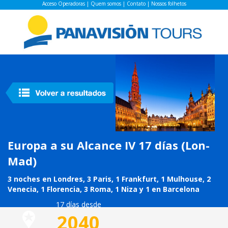
Acceso Operadoras
|
Quem somos
|
Contato
|
Nossos folhetos
Europa a su Alcance IV 17 días (Lon-
Mad)
3 noches en Londres, 3 Paris, 1 Frankfurt, 1 Mulhouse, 2
Venecia, 1 Florencia, 3 Roma, 1 Niza y 1 en Barcelona
17 días desde
2040