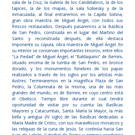
sala de la Cruz, la Galería de los Candelabros, la de los
tapices, la de los mapas, la sala Sobiesky y de la
Inmaculada, al final entraremos en la Capilla Sixtina,
gran obra maestra de Miguel Ángel, con todos sus
frescos restaurados. Después pasaremos a la Basílica
de San Pedro, construida en el lugar del Martirio del
Santo y reconstruida después; de ella destaca
imponente su cúpula, obra maestra de Miguel Ángel. En
su interior se conservan importantes tesoros, entre ellos
“La Piedad” de Miguel Ángel, el “Baldaquino” de Bernini,
situado encima de la tumba de San Pedro, en bronce
dorado, y los monumentos fúnebres de los papas
realizados a través de los siglos por los artistas más
ilustres. Terminaremos en la magnífica Plaza de San
Pedro, la Columnata de la misma, una de las más
grandes del mundo, es de Bernini, en cuyo centro está
el Obelisco. Tiempo libre durante el cual tendrá
oportunidad de visitar por su cuenta las Basílicas
Mayores y Catacumbas, Santa María la Mayor, la más
bella y antigua (IV siglo) de las Basílicas dedicadas a
María Madre de Cristo, con sus maravillosos mosaicos y
las reliquias de la cuna de Jesús. Se continúa hacia San
Juan de Letrán. Catedral de Roma y primera residencia