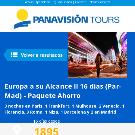
Acceso Operadoras
|
Quem somos
|
Contato
|
Nossos folhetos
Europa a su Alcance II 16 días (Par-
Mad) - Paquete Ahorro
3 noches en Paris, 1 Frankfurt, 1 Mulhouse, 2 Venecia, 1
Florencia, 3 Roma, 1 Niza, 1 Barcelona y 2 en Madrid
16 días desde
1895