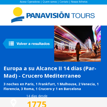
Acceso Operadoras
|
Quem somos
|
Contato
|
Nossos folhetos
Europa a su Alcance II 14 días (Par-
Mad) - Crucero Mediterraneo
3 noches en Paris, 1 Frankfurt, 1 Mulhouse, 2 Venecia, 1
Florencia, 3 Roma, 1 Crucero y 1 en Barcelona
14 días desde
1775