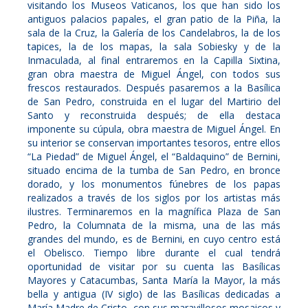
visitando los Museos Vaticanos, los que han sido los
antiguos palacios papales, el gran patio de la Piña, la
sala de la Cruz, la Galería de los Candelabros, la de los
tapices, la de los mapas, la sala Sobiesky y de la
Inmaculada, al final entraremos en la Capilla Sixtina,
gran obra maestra de Miguel Ángel, con todos sus
frescos restaurados. Después pasaremos a la Basílica
de San Pedro, construida en el lugar del Martirio del
Santo y reconstruida después; de ella destaca
imponente su cúpula, obra maestra de Miguel Ángel. En
su interior se conservan importantes tesoros, entre ellos
“La Piedad” de Miguel Ángel, el “Baldaquino” de Bernini,
situado encima de la tumba de San Pedro, en bronce
dorado, y los monumentos fúnebres de los papas
realizados a través de los siglos por los artistas más
ilustres. Terminaremos en la magnífica Plaza de San
Pedro, la Columnata de la misma, una de las más
grandes del mundo, es de Bernini, en cuyo centro está
el Obelisco. Tiempo libre durante el cual tendrá
oportunidad de visitar por su cuenta las Basílicas
Mayores y Catacumbas, Santa María la Mayor, la más
bella y antigua (IV siglo) de las Basílicas dedicadas a
María Madre de Cristo, con sus maravillosos mosaicos y