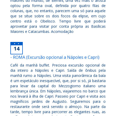
maiores do mundo, de Bernini, uma vez mais o artista
optou pela forma oval, definida por quatro filas de
colunas, que, no entanto, parecem uma só para aquele
que se situe sobre os dois focos da elipse, em cujo
centro está o Obelisco. Tempo livre que poderá
aproveitar para visitar por conta própria as Basílicas
Maiores e Catacumbas. Acomodação
14
- ROMA (Excursão opcional a Nápoles e Capri)
Café da manhã buffet. Preciosa excursão opcional de
dia inteiro a Nápoles e Capri. Saída de ônibus pela
manhã rumo a Nápoles. Uma visita panorâmica da baía
é um espetáculo inesquecível, que, por si só, já bastaria
para levar da capital do Mezzogiorno italiano uma
lembrança única. Em Nápoles, viajaremos no barco que
nos levará à ilha de Capri. Passeio por Capri e visita aos
magníficos jardins de Augusto. Seguiremos para o
restaurante onde será servido o almoço. Na parte da
tarde, tempo livre para percorrer as elegantes ruas, as