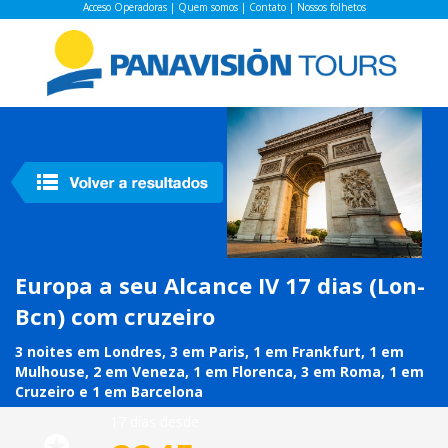
Acceso Operadoras
|
Quem somos
|
Contato
|
Nossos folhetos
Europa a seu Alcance IV 17 dias (Lon-
Bcn) com cruzeiro
3 noites em Londres, 3 em Paris, 1 em Frankfurt, 1 em
Mulhouse, 2 em Veneza, 1 em Florenca, 3 em Roma, 1 em
Cruzeiro e 1 em Barcelona
17 días desde