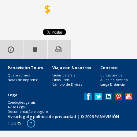
$
Panavisión Tours
Viaja con Nosotros
Contato
Quem somos
Guías de Viaje
Contacte-nos
Notas de imprensa
Links úteis
Ajuda no destino
Cambio de Divisas
Larga Distancia
Legal
Condições gerais
Aviso Legal
Documentação e seguro
Aviso legal y política de privacidad
| © 2026 PANAVISIÓN
TOURS