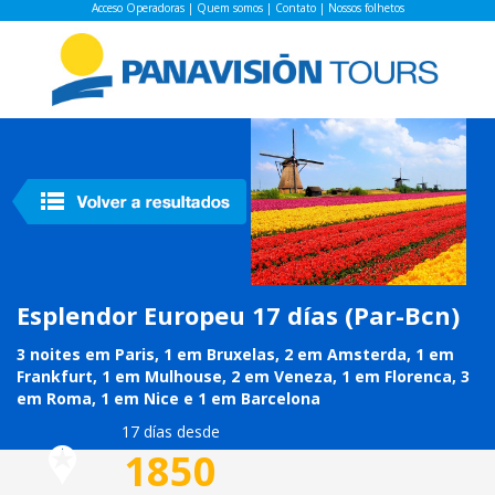
Acceso Operadoras
|
Quem somos
|
Contato
|
Nossos folhetos
Esplendor Europeu 17 días (Par-Bcn)
3 noites em Paris, 1 em Bruxelas, 2 em Amsterda, 1 em
Frankfurt, 1 em Mulhouse, 2 em Veneza, 1 em Florenca, 3
em Roma, 1 em Nice e 1 em Barcelona
17 días desde
1850