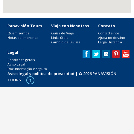
Panavisión Tours
Viaja con Nosotros
Contato
Quem somos
Guías de Viaje
Contacte-nos
Notas de imprensa
Links úteis
Ajuda no destino
Cambio de Divisas
Larga Distancia
Legal
Condições gerais
Aviso Legal
Documentação e seguro
Aviso legal y política de privacidad
| © 2026 PANAVISIÓN
TOURS