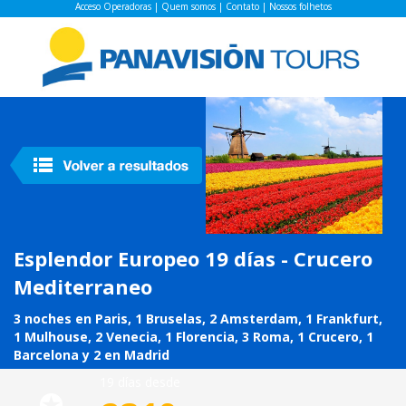
Acceso Operadoras
|
Quem somos
|
Contato
|
Nossos folhetos
Esplendor Europeo 19 días - Crucero
Mediterraneo
3 noches en Paris, 1 Bruselas, 2 Amsterdam, 1 Frankfurt,
1 Mulhouse, 2 Venecia, 1 Florencia, 3 Roma, 1 Crucero, 1
Barcelona y 2 en Madrid
19 días desde