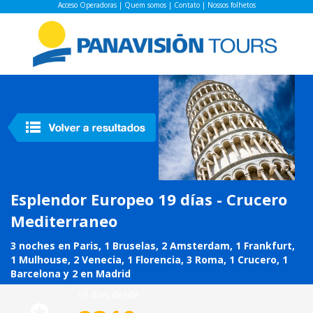
Acceso Operadoras
|
Quem somos
|
Contato
|
Nossos folhetos
Esplendor Europeo 19 días - Crucero
Mediterraneo
3 noches en Paris, 1 Bruselas, 2 Amsterdam, 1 Frankfurt,
1 Mulhouse, 2 Venecia, 1 Florencia, 3 Roma, 1 Crucero, 1
Barcelona y 2 en Madrid
19 días desde