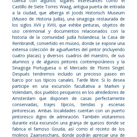
cuenta con algunos lugares interesantes como el
Castillo de Siete Torres Waag, antigua puerta de entrada
a la ciudad, que alberga el Joods Historisch Museum
(Museo de Historia Judía), una sinagoga restaurada de
los siglos XVII y XVIII, que exhibe pinturas, objetos de
uso ceremonial y documentos relacionados con la
historia de la comunidad judía holandesa; la Casa de
Rembrandt, convertido en museo, donde se expone una
extensa colección de aguafuertes del pintor (incluyendo
cuatro placas) y diversos cuadros del maestro, de sus
alumnos y de algunos pintores contemporáneos y la
Sinagoga Portuguesa o el Mercado de Flores Singel.
Después tendremos incluido un precioso paseo en
barco por sus típicos canales. Tarde libre. Si lo desea
participe en una excursión facultativa a Marken y
Volendam, dos pueblos pesqueros en los alrededores de
Amsterdam que disponen de casas perfectamente
conservadas, trajes típicos, tiendas y escenas
pintorescas. Ambas localidades cuentan con un puerto
pintoresco digno de admiración. También visitaremos
durante esta excursión una granja de quesos donde se
fabrica el famoso Gouda, así como el recinto de los
molinos Zaanseschans, donde podrán apreciar una de