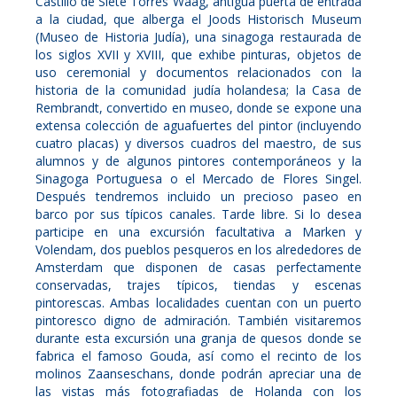
Castillo de Siete Torres Waag, antigua puerta de entrada
a la ciudad, que alberga el Joods Historisch Museum
(Museo de Historia Judía), una sinagoga restaurada de
los siglos XVII y XVIII, que exhibe pinturas, objetos de
uso ceremonial y documentos relacionados con la
historia de la comunidad judía holandesa; la Casa de
Rembrandt, convertido en museo, donde se expone una
extensa colección de aguafuertes del pintor (incluyendo
cuatro placas) y diversos cuadros del maestro, de sus
alumnos y de algunos pintores contemporáneos y la
Sinagoga Portuguesa o el Mercado de Flores Singel.
Después tendremos incluido un precioso paseo en
barco por sus típicos canales. Tarde libre. Si lo desea
participe en una excursión facultativa a Marken y
Volendam, dos pueblos pesqueros en los alrededores de
Amsterdam que disponen de casas perfectamente
conservadas, trajes típicos, tiendas y escenas
pintorescas. Ambas localidades cuentan con un puerto
pintoresco digno de admiración. También visitaremos
durante esta excursión una granja de quesos donde se
fabrica el famoso Gouda, así como el recinto de los
molinos Zaanseschans, donde podrán apreciar una de
las vistas más fotografiadas de Holanda con los