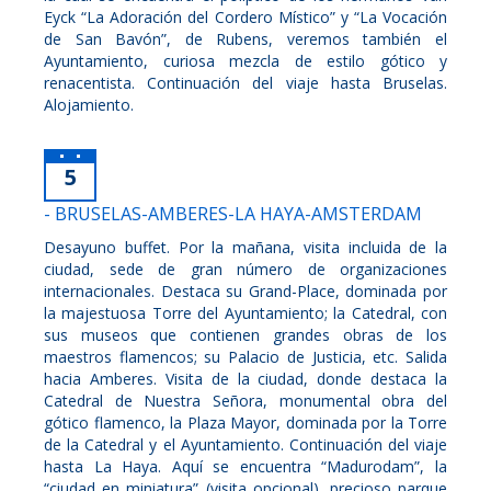
Eyck “La Adoración del Cordero Místico” y “La Vocación
de San Bavón”, de Rubens, veremos también el
Ayuntamiento, curiosa mezcla de estilo gótico y
renacentista. Continuación del viaje hasta Bruselas.
Alojamiento.
5
- BRUSELAS-AMBERES-LA HAYA-AMSTERDAM
Desayuno buffet. Por la mañana, visita incluida de la
ciudad, sede de gran número de organizaciones
internacionales. Destaca su Grand-Place, dominada por
la majestuosa Torre del Ayuntamiento; la Catedral, con
sus museos que contienen grandes obras de los
maestros flamencos; su Palacio de Justicia, etc. Salida
hacia Amberes. Visita de la ciudad, donde destaca la
Catedral de Nuestra Señora, monumental obra del
gótico flamenco, la Plaza Mayor, dominada por la Torre
de la Catedral y el Ayuntamiento. Continuación del viaje
hasta La Haya. Aquí se encuentra “Madurodam”, la
“ciudad en miniatura” (visita opcional), precioso parque