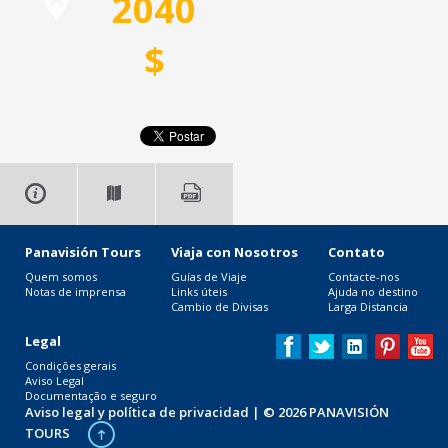
2040
$
Panavisión Tours
Viaja con Nosotros
Contato
Quem somos
Guías de Viaje
Contacte-nos
Notas de imprensa
Links úteis
Ajuda no destino
Cambio de Divisas
Larga Distancia
Legal
Condições gerais
Aviso Legal
Documentação e seguro
Aviso legal y política de privacidad
| © 2026 PANAVISIÓN
TOURS