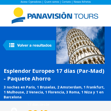
Acceso Operadoras
|
Quem somos
|
Contato
|
Nossos folhetos
Esplendor Europeo 17 días (Par-Mad)
- Paquete Ahorro
3 noches en Paris, 1 Bruselas, 2 Amsterdam, 1 Frankfurt,
1 Mulhouse, 2 Venecia, 1 Florencia, 3 Roma, 1 Niza y 1 en
Barcelona
17 días desde