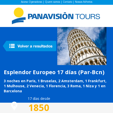
Acceso Operadoras
|
Quem somos
|
Contato
|
Nossos folhetos
Esplendor Europeo 17 días (Par-Bcn)
3 noches en Paris, 1 Bruselas, 2 Amsterdam, 1 Frankfurt,
1 Mulhouse, 2 Venecia, 1 Florencia, 3 Roma, 1 Niza y 1 en
Barcelona
17 días desde
1850