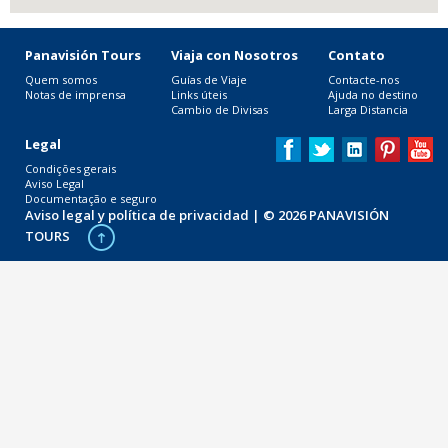
Panavisión Tours
Viaja con Nosotros
Contato
Quem somos
Guías de Viaje
Contacte-nos
Notas de imprensa
Links úteis
Ajuda no destino
Cambio de Divisas
Larga Distancia
Legal
Condições gerais
Aviso Legal
Documentação e seguro
Aviso legal y política de privacidad
| © 2026 PANAVISIÓN
TOURS