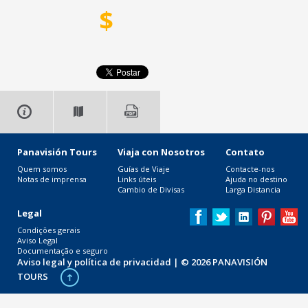
$
Panavisión Tours
Viaja con Nosotros
Contato
Quem somos
Guías de Viaje
Contacte-nos
Notas de imprensa
Links úteis
Ajuda no destino
Cambio de Divisas
Larga Distancia
Legal
Condições gerais
Aviso Legal
Documentação e seguro
Aviso legal y política de privacidad
| © 2026 PANAVISIÓN
TOURS