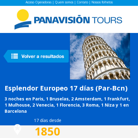
Acceso Operadoras
|
Quem somos
|
Contato
|
Nossos folhetos
Esplendor Europeo 17 días (Par-Bcn)
3 noches en Paris, 1 Bruselas, 2 Amsterdam, 1 Frankfurt,
1 Mulhouse, 2 Venecia, 1 Florencia, 3 Roma, 1 Niza y 1 en
Barcelona
17 días desde
1850