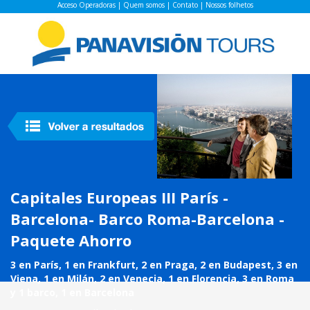
Acceso Operadoras
|
Quem somos
|
Contato
|
Nossos folhetos
Capitales Europeas III París -
Barcelona- Barco Roma-Barcelona -
Paquete Ahorro
3 en París, 1 en Frankfurt, 2 en Praga, 2 en Budapest, 3 en
Viena, 1 en Milán, 2 en Venecia, 1 en Florencia, 3 en Roma
y 1 barco, 1 en Barcelona