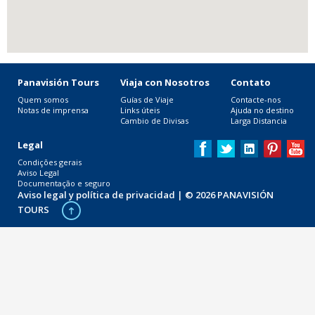
Panavisión Tours
Viaja con Nosotros
Contato
Quem somos
Guías de Viaje
Contacte-nos
Notas de imprensa
Links úteis
Ajuda no destino
Cambio de Divisas
Larga Distancia
Legal
Condições gerais
Aviso Legal
Documentação e seguro
Aviso legal y política de privacidad
| © 2026 PANAVISIÓN
TOURS