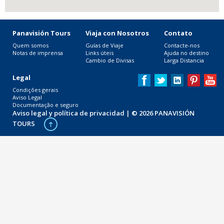
Panavisión Tours
Viaja con Nosotros
Contato
Quem somos
Guías de Viaje
Contacte-nos
Notas de imprensa
Links úteis
Ajuda no destino
Cambio de Divisas
Larga Distancia
Legal
Condições gerais
Aviso Legal
Documentação e seguro
Aviso legal y política de privacidad
| © 2026 PANAVISIÓN
TOURS