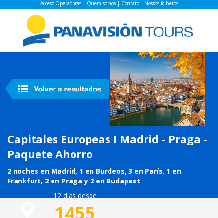
Acceso Operadoras
|
Quem somos
|
Contato
|
Nossos folhetos
Capitales Europeas I Madrid - Praga -
Paquete Ahorro
2 noches en Madrid, 1 en Burdeos, 3 en París, 1 en
Frankfurt, 2 en Praga y 2 en Budapest
12 días desde
1455