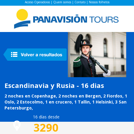
Acceso Operadoras
|
Quem somos
|
Contato
|
Nossos folhetos
Escandinavia y Rusia - 16 dias
2 noches en Copenhage, 2 noches en Bergen, 2 Fiordos, 1
Oslo, 2 Estocolmo, 1 en crucero, 1 Tallin, 1 Helsinki, 3 San
Petersburgo,
16 días desde
3290