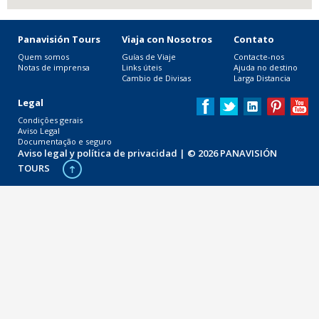
Panavisión Tours
Viaja con Nosotros
Contato
Quem somos
Guías de Viaje
Contacte-nos
Notas de imprensa
Links úteis
Ajuda no destino
Cambio de Divisas
Larga Distancia
Legal
Condições gerais
Aviso Legal
Documentação e seguro
Aviso legal y política de privacidad
| © 2026 PANAVISIÓN
TOURS