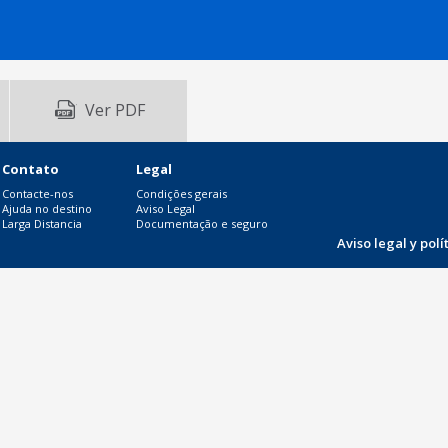
Ver PDF
Contato
Legal
Contacte-nos
Condições gerais
Ajuda no destino
Aviso Legal
Larga Distancia
Documentação e seguro
Aviso legal y pol