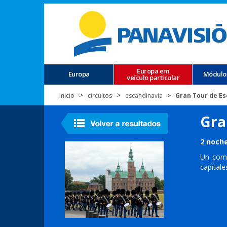
Europa em
Europa
Módulo
veículo particular
Inicio
circuitos
escandinavia
Gran Tour de E
Gra
2 noche
Un comp
capital