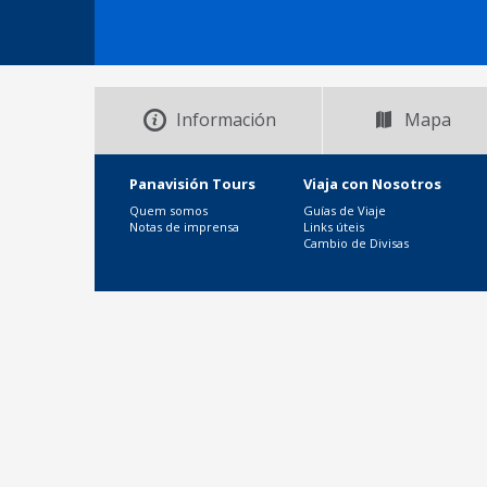
Información
Mapa
Panavisión Tours
Viaja con Nosotros
Quem somos
Guías de Viaje
Notas de imprensa
Links úteis
Cambio de Divisas