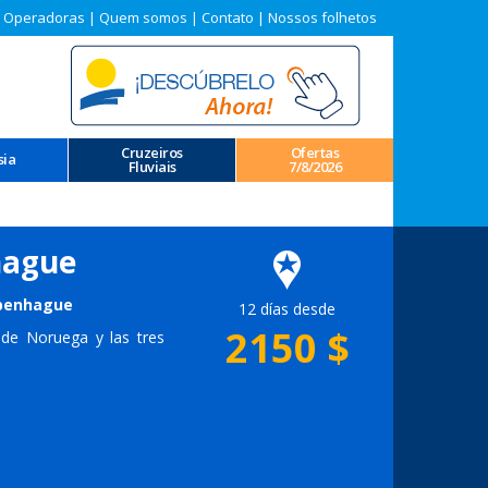
 Operadoras
|
Quem somos
|
Contato
|
Nossos folhetos
Cruzeiros
Ofertas
sia
Fluviais
7/8/2026
hague
Copenhague
12 días desde
2150
$
 de Noruega y las tres