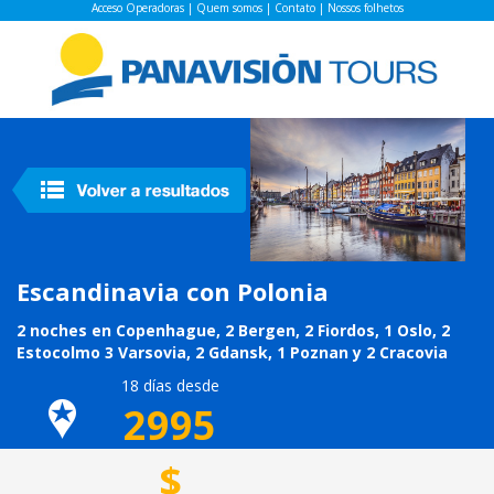
Acceso Operadoras
|
Quem somos
|
Contato
|
Nossos folhetos
Escandinavia con Polonia
2 noches en Copenhague, 2 Bergen, 2 Fiordos, 1 Oslo, 2
Estocolmo 3 Varsovia, 2 Gdansk, 1 Poznan y 2 Cracovia
18 días desde
2995
$