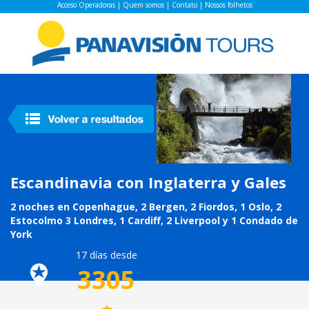
Acceso Operadoras
|
Quem somos
|
Contato
|
Nossos folhetos
Escandinavia con Inglaterra y Gales
2 noches en Copenhague, 2 Bergen, 2 Fiordos, 1 Oslo, 2
Estocolmo 3 Londres, 1 Cardiff, 2 Liverpool y 1 Condado de
York
17 días desde
3305