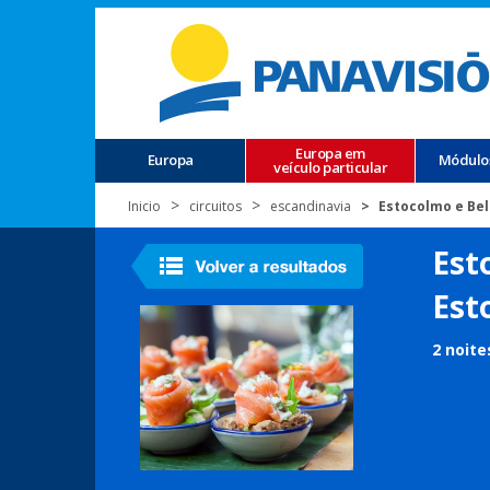
Europa em
Europa
Módulo
veículo particular
Inicio
circuitos
escandinavia
Estocolmo e Bel
Est
Est
2 noite