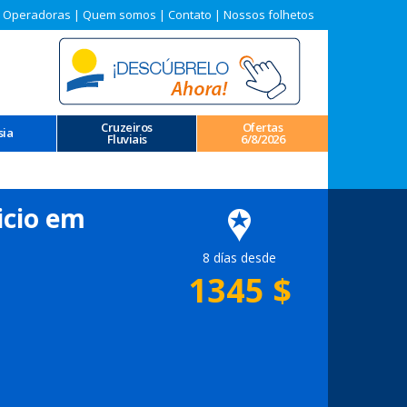
 Operadoras
|
Quem somos
|
Contato
|
Nossos folhetos
Cruzeiros
Ofertas
sia
Fluviais
6/8/2026
icio em
8 días desde
1345
$