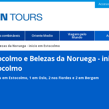
Acceso
Viagens pelo
s combináveis
Oriente Medio
A
Mundo
ezas da Noruega - inicio em Estocolmo
ocolmo e Belezas da Noruega - in
ocolmo
s em Estocolmo, 1 em Oslo, 2 nos Fiordes e 2 em Bergem